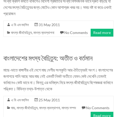
সংখ্যা ক্রমশ কমতে থাকলেও বিদেশী প্রজাতির সংখ্যা বিপদজনক ভাবে দ্রুত বাড়ছে যা
দেশের মৎস্য বৈচিত্র্যের জন্য মোটেও কোন আশাপ্রদ খবর নয়। সময় নষ্ট না করে এখনই
প্রয়োজন
এ বি এম মহসিন
31 May 2011
মাৎস্য জীববৈচিত্র্য
,
মাৎস্য ব্যবস্থাপনা
No Comments
Read more
বাংলাদেশের মৎস্য বৈচিত্র্য: অতীত ও বর্তমান
মাছে-ভাতে বাঙ্গালীর এই দেশে মাছ দেশীয় সংস্কৃতি আর ঐতিহ্যেরই অংশ। বাংলাদেশের
জলাশয়ে পানি আছে আর মাছ নেই এমনটি নিকট অতীতে যেমন কেউ দেখেনি তেমনই
বর্তমানেও কেউ ভাবে না। কিন্তু এর ভবিষ্যৎ নিয়ে মৎস্য জীববৈচিত্র্য বিশেষজ্ঞরা বর্তমানে
শঙ্কিত। বিভিন্ন তথ্য-উপাত্ত থেকে
এ বি এম মহসিন
25 May 2011
মাছ
,
মাৎস্য জীববৈচিত্র্য
,
মাৎস্য ব্যবস্থাপনা
,
মাৎস্য সম্পদ
No Comments
Read more