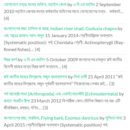
যোগাযোগ তথ্যঃ মৎস্য অফিস, নড়াইল জেলা
by
এ বি এম মহসিন
2 September
2010
নড়াইল জেলার মৎস্য কর্মকর্তার অফিসের সাথে যোগাযোগের তথ্য- কর্মকর্তা…
(4)
বাংলাদেশের মাছ: চাপিলা বা খয়রা, Indian river shad, Gudusia chapra
by
মো: আব্দুর রহমান-আল-মামুন
15 January 2014
শ্রেণীতাত্ত্বিক অবস্থান
(Systematic position): পর্ব: Chordata শ্রেণী: Actinopterygii (Ray-
finned fishes)…
(4)
মিরর কার্প
by
এ বি এম মহসিন
5 October 2009
বাংলাদেশের চাষকৃত রুই জাতীয়
বিদেশী মাছের মধ্যে মিরর কার্প অন্যতম…
(4)
রুই জাতীয় মাছের মিশ্রচাষ: মজুদ ব্যবস্থাপনা
by
নিপা চাকী
21 April 2011
“রুই
জাতীয় মাছের মিশ্রচাষ: মজুদ পূর্ববর্তী ব্যবস্থাপনা” শিরোনামের লেখায় রুই…
(3)
পর্ব আর্থ্রোপোডা (Arthropoda) এবং একাইনোডার্মাটা (Echinodermata)
by
রাহাত পারভীন রীপা
23 March 2012
ফিশারীজ কোন মৌলিক বিজ্ঞান নয় বরং এটি
জীববিজ্ঞান, রসায়ন, গণিত…
(3)
বাংলাদেশের মাছ: দারকিনা, Flying barb, Esomus danricus
by
সুস্মিতা সাহা
3
April 2015
শ্রেণীতাত্ত্বিক অবস্থান (Systematic position) পর্ব: