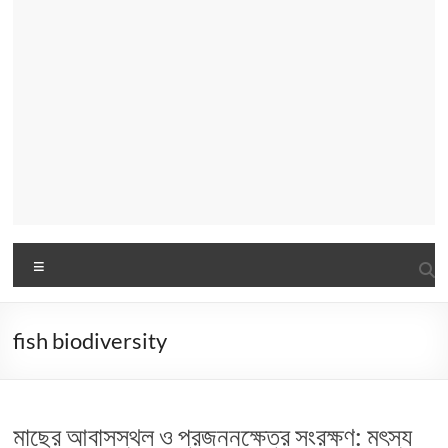
Menu
fish biodiversity
মাছের আবাসস্থল ও প্রজননক্ষেত্র সংরক্ষণ: মৎস্য