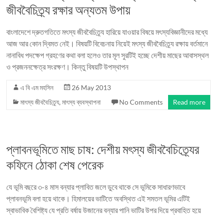
জীববৈচিত্র্য রক্ষার অন্যতম উপায়
বাংলাদেশে দ্রুতগতিতে মৎস্য জীববৈচিত্র্য হারিয়ে যাওয়ার বিষয়ে মৎস্যবিজ্ঞানীদের মধ্যে
আজ আর কোন দ্বিমত নেই। বিষয়টি বিবেচনায় নিয়েই মৎস্য জীববৈচিত্র্য রক্ষায় বর্তমানে
নানাবিধ পদক্ষেপ গ্রহণের কথা বলা হলেও তার মূল সুরটিই হচ্ছে দেশীয় মাছের আবাসস্থল
ও প্রজননক্ষেত্র সংরক্ষণ। কিন্তু বিষয়টি উপস্থাপন
এ বি এম মহসিন
26 May 2013
মাৎস্য জীববৈচিত্র্য
,
মাৎস্য ব্যবস্থাপনা
No Comments
Read more
প্লাবনভূমিতে মাছ চাষ: দেশীয় মৎস্য জীববৈচিত্র্যের
কফিনে ঠোকা শেষ পেরেক
যে ভূমি বছরে ৩-৪ মাস বন্যার প্লাবিত জলে ডুবে থাকে সে ভূমিকে সাধারণভাবে
প্লাবনভূমি বলা হয়ে থাকে। হিমালয়ের ভাটিতে অবস্থিত এই সমতল ভূমির এটিই
স্বাভাবিক বৈশিষ্ট্য যে প্রতি বর্ষায় উজানের বন্যার পানি ভাটির উপর দিয়ে প্রবাহিত হয়ে