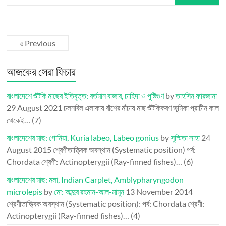
« Previous
আজকের সেরা ফিচার
বাংলাদেশে শুঁটকি মাছের ইতিবৃত্ত: বর্তমান বাজার, চাহিদা ও পুষ্টিগুণ
by
তাহসিন ফারজানা
29 August 2021
চলনবিল এলাকায় বাঁশের মাঁচায় মাছ শুঁটকিকরণ ভূমিকা প্রাচীন কাল
থেকেই…
(7)
বাংলাদেশের মাছ: গোনিয়া, Kuria labeo, Labeo gonius
by
সুস্মিতা সাহা
24
August 2015
শ্রেণীতাত্ত্বিক অবস্থান (Systematic position) পর্ব:
Chordata শ্রেণী: Actinopterygii (Ray-finned fishes)…
(6)
বাংলাদেশের মাছ: মলা, Indian Carplet, Amblypharyngodon
microlepis
by
মো: আব্দুর রহমান-আল-মামুন
13 November 2014
শ্রেণীতাত্ত্বিক অবস্থান (Systematic position): পর্ব: Chordata শ্রেণী:
Actinopterygii (Ray-finned fishes)…
(4)