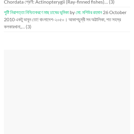
Chordata শ্রেণী: Actinopterygii (Ray-finned fishes)…
(3)
পুষ্টি নিরাপত্তা নিশ্চিতকরণে মাছ চাষের ভূমিকা
by
মো: মশিউর রহমান
26 October
2010
একটু ভাবুন তো! বাংলাদেশ-২০৫০। আকাশচুম্বী সব অট্টালিকা, শত সহস্র
কলকারখানা,…
(3)