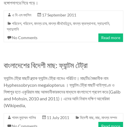
বঙ্গোপসাগরে গিয়ে পড়ে।
এ বি এম মহসিন
17 September 2011
পরিবেশ
,
পরিবেশ
,
মাৎস্য চাষ
,
মাৎস্য জীববৈচিত্র্য
,
মাৎস্য ব্যবস্থাপনা
,
স্বাদুপানি
,
স্বাদুপানি
No Comments
Read more
বাংলাদেশের বিদেশী মাছ: ফ্যান্টম টেট্রা
ফ্যান্টম টেট্রা মাছটি ব্ল্যাক ফ্যান্টম টেট্রা নামেও পরিচিত। মাছটির বৈজ্ঞানীক নাম
Hyphessobrycon megalopterus । ফ্যান্টম টেট্রা মাছটি থাইল্যাণ্ড ও
সিঙ্গাপুর হতে একুরিয়াম মাছ আমদানীকারকদের মাধ্যমে বাংলাদেশে প্রবেশ করে (Galib
and Mohsin, 2010 and 2011)। এদের আদি নিবাস দক্ষিণ আমেরিকা
(Wikipedia,
শামস মুহাম্মদ গালিব
11 July 2011
বিদেশী মাছ
,
মাছ
,
মাৎস্য সম্পদ
No Comments
Read more