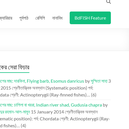
ক্যারিয়ার
পূর্বপাঠ
রেসিপি
নানাবিধ
BdFISH Feature
র সেরা ফিচার
দেশের মাছ: দারকিনা, Flying barb, Esomus danricus
by
সুস্মিতা সাহা
3
l 2015
শ্রেণীতাত্ত্বিক অবস্থান (Systematic position) পর্ব:
ata শ্রেণী: Actinopterygii (Ray-finned fishes)…
(6)
দেশের মাছ: চাপিলা বা খয়রা, Indian river shad, Gudusia chapra
by
্দুর রহমান-আল-মামুন
15 January 2014
শ্রেণীতাত্ত্বিক অবস্থান
ematic position): পর্ব: Chordata শ্রেণী: Actinopterygii (Ray-
d fishes)…
(4)