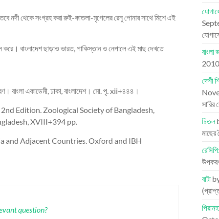
যোগায
। তবে নদী থেকে সংগ্রহ করা রুই-কাতলা-মৃগেলের রেনু পোনার সাথে মিশে এই
Sept
যোগাযো
বাস করে। বাংলাদেশ ছাড়াও ভারত, পাকিস্তান ও নেপালে এই মাছ দেখতে
বাংলা 
201
দেশী শ
্করণ। বাংলা একাডেমী, ঢাকা, বাংলাদেশ। মো. পৃ. xii+৪৪৪।
Nove
সারির 
2nd Edition. Zoological Society of Bangladesh,
চিতল
ngladesh, XVIII+394 pp.
মাছের
ndia and Adjacent Countries. Oxford and IBH
রেসিপি
উপকরণ:
বাটা
b
(প্রাপ
পিরানহ
levant question?