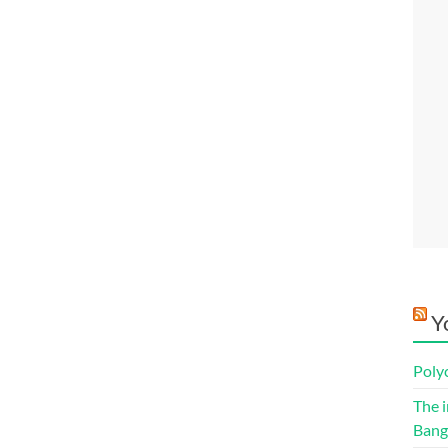
Y
Poly
The i
Bang