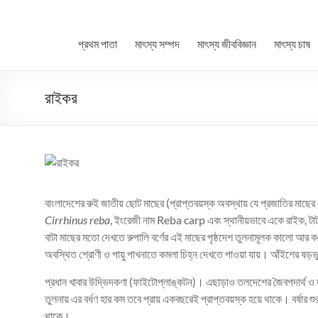
প্রথম পাতা
মাৎস্য সম্পদ
মাৎস্য জীববিজ্ঞান
মাৎস্য চাষ
রাইকর
বাংলাদেশের রুই জাতীয় ছোট মাছের (প্রাপ্তবয়স্ক অবস্থায় যে প্রজাতির মাছের ম
Cirrhinus reba
, ইংরেজী নাম Reba carp এবং স্থানীয়ভাবে একে রাইক, টাট
বাটা মাছের মতো দেখতে রুপালি বর্ণের এই মাছের পৃষ্ঠদেশ তুলনামূলক কালো আ
অবস্থিত শ্রোণী ও পায়ু পাখনাতে কমলা চিহ্ন দেখতে পাওয়া যায়। আঁইশের ষড়ভ
প্রধান খাবার উদ্ভিদকণা (ফাইটোপ্লাঙ্কটন)। এছাড়াও তলদেশের জৈবপদার্থ ও জ
তুলনায় এর বর্ধণ হার কম তবে প্রায় একবছরেই প্রাপ্তবয়স্ক হয়ে থাকে। বর্ষার শ
থাকে।