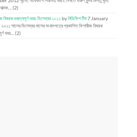
ber 2012
সূচনা: অধিকাংশ পিরানহা মাছই দেখতে দারুণ সুন্দর কিন্তু খুবই
ণাত্মক…
(2)
জ বিষয়ক গুরুত্বপূর্ণ খবর: ডিসেম্বর ২০১১
by
বিডিফিশ টিম
7 January
2
২০১১ সালের ডিসেম্বর মাসের সংবাদপত্রে প্রকাশিত ফিশারীজ বিষয়ক
পূর্ণ খবর…
(2)