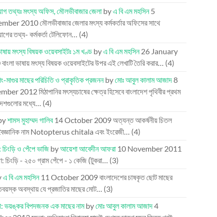
োগ তথ্যঃ মৎস্য অফিস, মৌলভীবাজার জেলা
by
এ বি এম মহসিন
5
ember 2010
মৌলভীবাজার জেলার মৎস্য কর্মকর্তার অফিসের সাথে
গের তথ্য- কর্মকর্তা টেলিফোন…
(4)
ভাষায় মৎস্য বিষয়ক ওয়েবসাইটঃ ১ম খণ্ড
by
এ বি এম মহসিন
26 January
0
বাংলা ভাষায় মৎস্য বিষয়ক ওয়েবসাইটের উপর এই লেখাটি তৈরি করার…
(4)
িং-মাগুর মাছের পরিচিতি ও প্রাকৃতিক প্রজনন
by
মোঃ আবুল কালাম আজাদ
8
mber 2012
মিঠাপানির মৎস্যচাষের ক্ষেত্র হিসেবে বাংলাদেশ পৃথিবীর প্রথম
দেশগুলোর মধ্যে…
(4)
by
শামস মুহাম্মদ গালিব
14 October 2009
অত্যন্ত আকর্ষনীয় চিতল
 বৈজ্ঞানিক নাম Notopterus chitala এবং ইংরেজী…
(4)
: চিংড়ি ও পেঁপে ভাজি
by
আয়েশা আবেদীন আফরা
10 November 2011
 চিংড়ি - ২৫০ গ্রাম পেঁপে - ১ কেজি (টুকরা…
(3)
y
এ বি এম মহসিন
11 October 2009
বাংলাদেশের চাষকৃত ছোট মাছের
্তবয়স্ক অবস্থায় যে প্রজাতির মাছের মোট…
(3)
া: ভয়ঙ্কর বিপদজনক এক মাছের নাম
by
মোঃ আবুল কালাম আজাদ
4