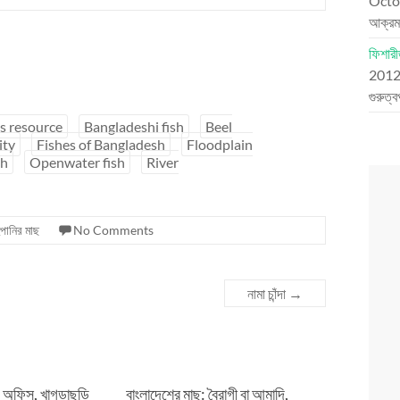
Octo
আক্রম
ফিশারী
201
গুরুত্ব
s resource
Bangladeshi fish
Beel
ity
Fishes of Bangladesh
Floodplain
sh
Openwater fish
River
ুপানির মাছ
No Comments
নামা চাঁন্দা
→
য অফিস, খাগড়াছড়ি
বাংলাদেশের মাছ: বৈরাগী বা আমাদি,