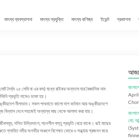
মাৎস্য ব্যবস্থাপনা
মাৎস্য প্রযুক্তি
মাৎস্য বাণিজ্য
ইভেন্ট
প্রকাশনা
আজকে
বাংলা
োট দৈর্ঘ্য ২৫ সেমি বা এর কম) মধ্যে রাইকর অন্যতম যার বৈজ্ঞানিক নাম
Apri
কিনি প্রভৃতি নামেও ডাকা হয়।
Chord
র কঙ্কীয়দেশ নীলাভাব। সকল পাখনাতে কালো দাগ বর্তমান আর অঙ্কীয়দেশে
ুজ বিন্যাস দেখে সহজেই অন্যান্য মাছ থেকে আলাদা করা যায়।
বাংলা
মো: আব
ীবসমূহ, গলিত উদ্ভিদাংশ, পচনশীল বস্তু প্রভৃতি খেয়ে থাকে। রূই মাছের
(Syst
ুরুতে প্লাবিত নদীর অগভীর অঞ্চলে বিশেষত ভোরে ও সন্ধ্যায় প্রজনন করে
finne