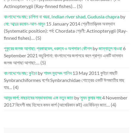
Actinopterygii (Ray-finned fishes)…
(5)
বাংলাদেশের মাছ: চাপিলা বা খয়রা, Indian river shad, Gudusia chapra
by
মো: আব্দুর রহমান-আল-মামুন
15 January 2014
শ্রেণীতাত্ত্বিক অবস্থান
(Systematic position): পর্ব: Chordata শ্রেণী: Actinopterygii (Ray-
finned fishes)…
(5)
পুকুরের জলজ আগাছা: প্রকারভেদ, গুরুত্ব ও অপসারণ কৌশল
by
জান্নাতুল মাওয়া
6
September 2021
কচুরিপানা: বাংলাদেশের জলাশয়ে বহুল প্রাপ্ত একটি ভাসমান
জলজ আগাছা আগাছা:…
(5)
বাংলাদেশের মাছ: কুইচা
by
শামস মুহাম্মদ গালিব
13 May 2011
কুইচা মাছটি
Synbranchiformes বর্গের Synbranchidae গোত্রের একটি ঈলজাতীয় মাছ
যার…
(4)
আমুর কার্প: মাছচাষের সম্ভাবনাময় এক নতুন জাত
by
সুমন কুমার সাহু
4 November
2017
বিদেশী মাছ হিসেবে কমন কার্প (আমেরিকান রুই) এর বিভিন্ন জাত…
(4)