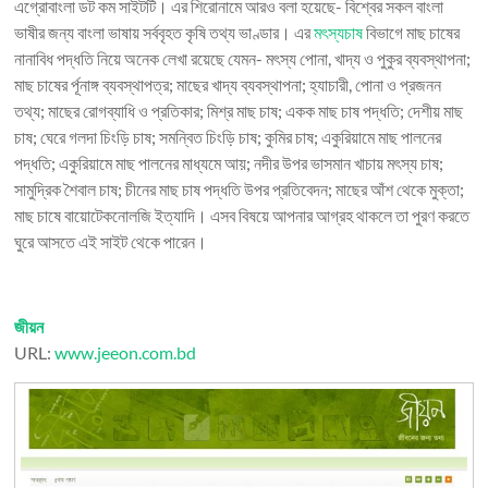
এগ্রোবাংলা ডট কম সাইটটি। এর শিরোনামে আরও বলা হয়েছে- বিশ্বের সকল বাংলা
ভাষীর জন্য বাংলা ভাষায় সর্ববৃহত কৃষি তথ্য ভাণ্ডার। এর
মৎস্যচাষ
বিভাগে মাছ চাষের
নানাবিধ পদ্ধতি নিয়ে অনেক লেখা রয়েছে যেমন- মৎস্য পোনা, খাদ্য ও পুকুর ব্যবস্থাপনা;
মাছ চাষের র্পূনাঙ্গ ব্যবস্থাপত্র; মাছের খাদ্য ব্যবস্থাপনা; হ্যাচারী, পোনা ও প্রজনন
তথ্য; মাছের রোগব্যাধি ও প্রতিকার; মিশ্র মাছ চাষ; একক মাছ চাষ পদ্ধতি; দেশীয় মাছ
চাষ; ঘেরে গলদা চিংড়ি চাষ; সমন্বিত চিংড়ি চাষ; কুমির চাষ; একুরিয়ামে মাছ পালনের
পদ্ধতি; একুরিয়ামে মাছ পালনের মাধ্যমে আয়; নদীর উপর ভাসমান খাচায় মৎস্য চাষ;
সামুদ্রিক শৈবাল চাষ; চীনের মাছ চাষ পদ্ধতি উপর প্রতিবেদন; মাছের আঁশ থেকে মুক্তা;
মাছ চাষে বায়োটেকনোলজি ইত্যাদি। এসব বিষয়ে আপনার আগ্রহ থাকলে তা পুরণ করতে
ঘুরে আসতে এই সাইট থেকে পারেন।
জীয়ন
URL:
www.jeeon.com.bd