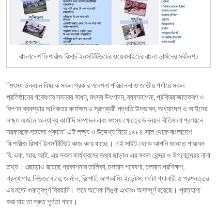
বাংলাদেশ ফিশারীজ রিসার্চ ইনসটিটিউটের ওয়েবসাইটের বাংলা ভার্সনের স্কীনশট
“মৎস্য উন্নয়ন বিষয়ক সকল প্রকার গবেশনা পরিচালনা ও জাতীয় পর্যায়ে সকল
প্রতিষ্ঠানের গবেষণার সমন্বয় সাধন, মৎস্য উৎপাদন, ব্যবসহাপনা, প্রক্রিয়াজাতকরণ ও
বিপণন ব্যবস্থার অধিকতর কার্যক্ষম ও স্বল্পব্যয়ী পদ্ধতি উদ্ভাবন, অধ্যাদেশ ও আইনের
লক্ষ্য অর্জনে অন্যান্য কার্যাদি সম্পাদন এবং মৎস্য ক্ষেত্রে উন্নয়ন নীতিমালা প্রণয়নে
সরকারকে সহয়তা প্রদান” এই লক্ষ্য ও উদ্দেশ্য নিয়ে ১৯৮৪ সাল থেকে বাংলাদেশ
ফিশারীজ রিসার্চ ইনসটিটিউট কাজ করে যাচ্ছে। এই সাইট থেকে আপনি জানতে পারবেন
বি. এফ. আর. আই. এর সকল কার্যক্রমের তথ্য ছাড়াও এর সকল কেন্দ্র ও উপকেন্দ্রের নানা
তথ্য। এছাড়াও রয়েছে প্রকাশনার তালিকা, চলমান গবেষণা, চলমান প্রশিক্ষণ,
গ্রন্থাগার, নিউজলেটার, জার্নাল, রিপোর্ট, আপকামিং ইভেন্টস, ফটো গ্যালারী ও প্রশ্নত্তর
এর মতো গুরুত্বপূর্ণ বিষয়াদি। তবে অনেক লিঙ্ক এখনও অসম্পূর্ণ রয়েছে। প্রত্যাশা
করা যায় তা দ্রুত পূর্ণতা পাবে।