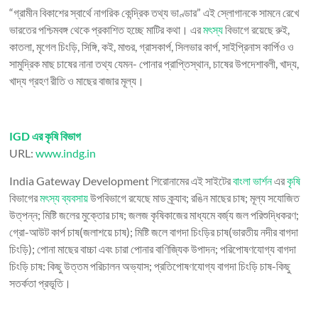
“গ্রামীন বিকাশের স্বার্থে নাগরিক কেন্দ্রিক তথ্য ভাণ্ডার” এই স্লোগানকে সামনে রেখে
ভারতের পশ্চিমবঙ্গ থেকে প্রকাশিত হচ্ছে মাটির কথা। এর
মৎস্য
বিভাগে রয়েছে রুই,
কাতলা, মৃগেল চিংড়ি, সিঙ্গি, কই, মাগুর, গ্রাসকার্প, সিলভার কার্প, সাইপ্রিনাস কার্পিও ও
সামুদ্রিক মাছ চাষের নানা তথ্য যেমন- পোনার প্রাপ্তিস্থান, চাষের উপদেশাবলী, খাদ্য,
খাদ্য গ্রহণ রীতি ও মাছের বাজার মূল্য।
IGD এর কৃষি বিভাগ
URL:
www.indg.in
India Gateway Development শিরোনামের এই সাইটের
বাংলা ভার্শন
এর
কৃষি
বিভাগের
মৎস্য ব্যবসায়
উপবিভাগে রযেছে মাড ক্র্যাব; রঙিন মাছের চাষ; মূল্য সযোজিত
উত্‌পন্ন; মিষ্টি জলের মুক্তোর চাষ; জলজ কৃষিকাজের মাধ্যমে বর্জ্য জল পরিশুদ্ধিকরণ;
গ্রো-আউট কার্প চাষ(জলাশয়ে চাষ); মিষ্টি জলে বাগদা চিংড়ির চাষ(ভারতীয় নদীর বাগদা
চিংড়ি); পোনা মাছের বাচ্চা এবং চারা পোনার বাণিজ্যিক উপাদন; পরিপোষণযোগ্য বাগদা
চিংড়ি চাষ: কিছু উত্তম পরিচালন অভ্যাস; প্রতিপোষণযোগ্য বাগদা চিংড়ি চাষ-কিছু
সতর্কতা প্রভূতি।