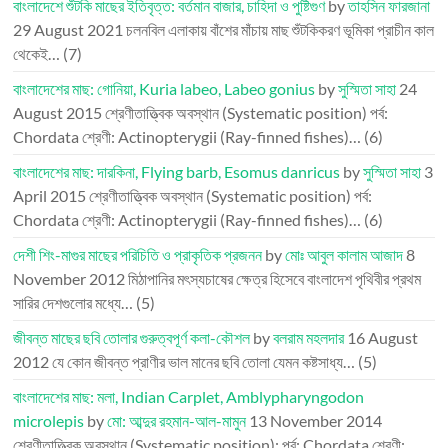
বাংলাদেশে শুঁটকি মাছের ইতিবৃত্ত: বর্তমান বাজার, চাহিদা ও পুষ্টিগুণ
by
তাহসিন ফারজানা
29 August 2021
চলনবিল এলাকায় বাঁশের মাঁচায় মাছ শুঁটকিকরণ ভূমিকা প্রাচীন কাল
থেকেই…
(7)
বাংলাদেশের মাছ: গোনিয়া, Kuria labeo, Labeo gonius
by
সুস্মিতা সাহা
24
August 2015
শ্রেণীতাত্ত্বিক অবস্থান (Systematic position) পর্ব:
Chordata শ্রেণী: Actinopterygii (Ray-finned fishes)…
(6)
বাংলাদেশের মাছ: দারকিনা, Flying barb, Esomus danricus
by
সুস্মিতা সাহা
3
April 2015
শ্রেণীতাত্ত্বিক অবস্থান (Systematic position) পর্ব:
Chordata শ্রেণী: Actinopterygii (Ray-finned fishes)…
(6)
দেশী শিং-মাগুর মাছের পরিচিতি ও প্রাকৃতিক প্রজনন
by
মোঃ আবুল কালাম আজাদ
8
November 2012
মিঠাপানির মৎস্যচাষের ক্ষেত্র হিসেবে বাংলাদেশ পৃথিবীর প্রথম
সারির দেশগুলোর মধ্যে…
(5)
জীবন্ত মাছের ছবি তোলার গুরুত্বপূর্ণ কলা-কৌশল
by
বলরাম মহলদার
16 August
2012
যে কোন জীবন্ত প্রাণীর ভাল মানের ছবি তোলা যেমন কষ্টসাধ্য…
(5)
বাংলাদেশের মাছ: মলা, Indian Carplet, Amblypharyngodon
microlepis
by
মো: আব্দুর রহমান-আল-মামুন
13 November 2014
শ্রেণীতাত্ত্বিক অবস্থান (Systematic position): পর্ব: Chordata শ্রেণী: