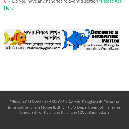
OR, Do you have any fisheries relevant question?
Please Ask
Here
Editor:
ABM Mohsin
and
SM Galib
, Admin, Bangladesh Fisheries
Information Share Home (BdFISH), c/o Department of Fisheries,
University of Rajshahi, Rajshahi-6205, Bangladesh