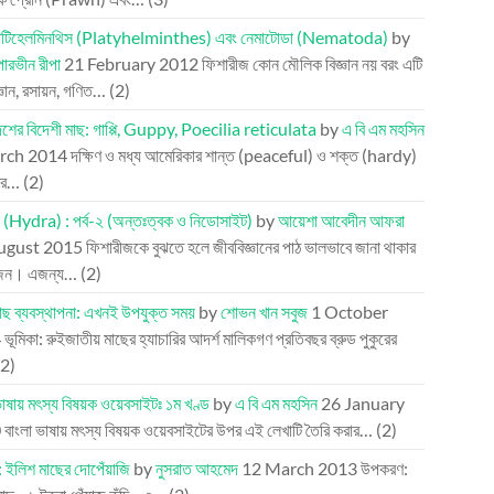
প্লাটিহেলমিনথিস (Platyhelminthes) এবং নেমাটোডা (Nematoda)
by
পারভীন রীপা
21 February 2012
ফিশারীজ কোন মৌলিক বিজ্ঞান নয় বরং এটি
্ঞান, রসায়ন, গণিত…
(2)
েশের বিদেশী মাছ: গাপ্পি, Guppy, Poecilia reticulata
by
এ বি এম মহসিন
rch 2014
দক্ষিণ ও মধ্য আমেরিকার শান্ত (peaceful) ও শক্ত (hardy)
তির…
(2)
া (Hydra) : পর্ব-২ (অন্তঃত্বক ও নিডোসাইট)
by
আয়েশা আবেদীন আফরা
ugust 2015
ফিশারীজকে বুঝতে হলে জীববিজ্ঞানের পাঠ ভালভাবে জানা থাকার
জন। এজন্য…
(2)
মাছ ব্যবস্থাপনা: এখনই উপযুক্ত সময়
by
শোভন খান সবুজ
1 October
4
ভূমিকা: রুইজাতীয় মাছের হ্যাচারির আদর্শ মালিকগণ প্রতিবছর ব্রুড পুকুরের
(2)
ভাষায় মৎস্য বিষয়ক ওয়েবসাইটঃ ১ম খণ্ড
by
এ বি এম মহসিন
26 January
0
বাংলা ভাষায় মৎস্য বিষয়ক ওয়েবসাইটের উপর এই লেখাটি তৈরি করার…
(2)
: ইলিশ মাছের দোপেঁয়াজি
by
নুসরাত আহমেদ
12 March 2013
উপকরণ: