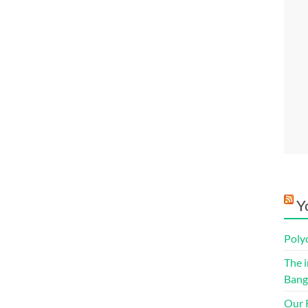
Y
Poly
The i
Bang
Our R