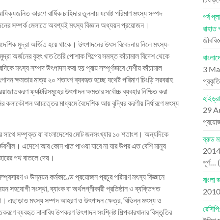
ক্যজনিত কারণে বার্ষিক চাহিদার তুলনায় যথেষ্ট পরিমাণ মৎস্য সম্পদ
পর্ব 
র সম্পর্ক মেলাতে অবশ্যই মৎস্য বিজ্ঞান অধ্যয়ন প্রয়োজন।
রাহাত 
জীববিজ
চ বৈদেশিক মুদ্রা অর্জিত হয়ে থাকে। উৎপাদনের উৎস বিবেচনায় নিলে মৎস্য-
ুদ্রা অর্জনের বৃহৎ খাত তৈরি পোশাক শিল্পের সমস্ত কাঁচামাল বিদেশ থেকে
বাংলাদ
কে মৎস্য সম্পদ উৎপাদন করা হয় প্রায় সম্পূর্ণভাবে দেশীয় কাঁচামাল
3 Ma
পাদন ক্ষমতার মাত্র ২০ শতাংশ ব্যবহৃত হচ্ছে যথেষ্ট পরিমাণ চিংড়ি সরবরাহ
প্রকৃ
য়াজাতকরণ ফ্যাক্টরিসমূহের উৎপাদন ক্ষমতার সর্বোচ্চ ব্যবহার নিশ্চিত করা
হাইড্র
নির কলাকৌশল আয়ত্তের মাধ্যমে বৈদেশিক আয় বৃদ্ধির করণীয় নির্ধারণে মৎস্য
29 A
প্রয়ো
খাতের সাথে সম্পৃক্ত যা বাংলাদেশের মোট জনসংখ্যার ১০ শতাংশ। অন্যদিকে
ব্রুড 
র্ভরশীল। এদেশে আর কোন খাত পাওয়া যাবে না যার উপর এত বেশি মানুষ
201
্যবহারের পথ বাতলে দেয়।
পূর্ণ…
্রসারণ ও উন্নয়ন কর্মকাণ্ডে প্রয়োজন প্রচুর পরিমাণ মৎস্য বিজ্ঞানে
বাংলা 
য়ন সহযোগী সংস্থা, ব্যাংক বা অর্থলগ্নীকারী প্রতিষ্ঠান ও ব্যক্তিগত
201
যোগ। এছাড়াও মৎস্য সম্পদ আহরণ ও উৎপাদন ক্ষেত্র, বিভিন্ন মৎস্য ও
রেসিপি
াতকরণে ব্যবহৃত নানাবিধ উপকরণ উৎপাদন সংশ্লিষ্ট শিল্পকারখানার বিস্তৃতির