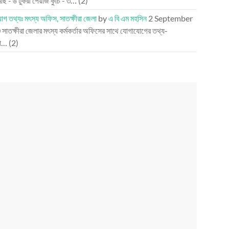
ছ - ৬ টুকরা পেঁয়াজ কুঁচি - ৩…
(2)
গ তথ্যঃ মৎস্য অফিস, সাতক্ষীরা জেলা
by
এ বি এম মহসিন
2 September
0
সাতক্ষীরা জেলার মৎস্য কর্মকর্তার অফিসের সাথে যোগাযোগের তথ্য-
তা…
(2)