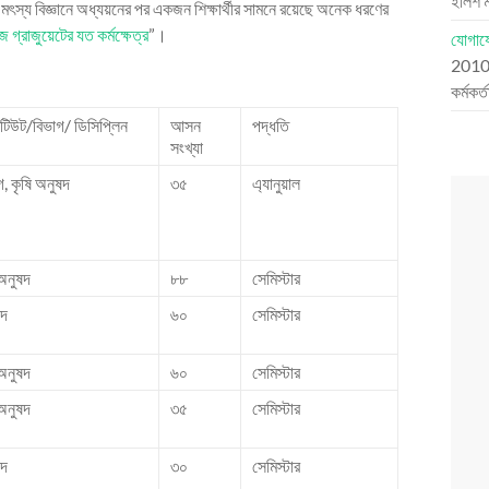
ইলিশ মা
লে মৎস্য বিজ্ঞানে অধ্যয়নের পর একজন শিক্ষার্থীর সামনে রয়েছে অনেক ধরণের
জ গ্রাজুয়েটের যত কর্মক্ষেত্র
”।
যোগাযো
201
কর্মকর্
িটিউট/বিভাগ/ ডিসিপ্লিন
আসন
পদ্ধতি
সংখ্যা
, কৃষি অনুষদ
৩৫
এ্যানুয়াল
 অনুষদ
৮৮
সেমিস্টার
ষদ
৬০
সেমিস্টার
 অনুষদ
৬০
সেমিস্টার
 অনুষদ
৩৫
সেমিস্টার
ষদ
৩০
সেমিস্টার