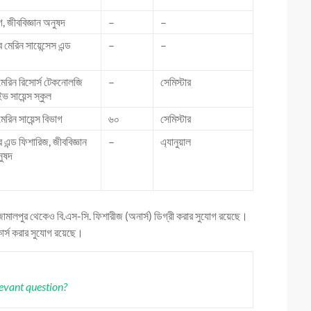
, জীববিজ্ঞান অনুষদ
–
–
 মেরিন সায়েন্সেস এন্ড
–
–
মেরিন রিসোর্স টেকনোলজি
–
সেমিস্টার
ভ সায়েন্স স্কুল
েরিন সায়েন্স বিভাগ
৬০
সেমিস্টার
 এন্ড ফিশারিজ, জীববিজ্ঞান
–
এ্যানুয়াল
নুষদ
জামালপুর থেকেও বি.এস-সি. ফিশারীজ (অনার্স) ডিগ্রী করার সুযোগ রয়েছে।
কোর্স করার সুযোগ রয়েছে।
levant question?