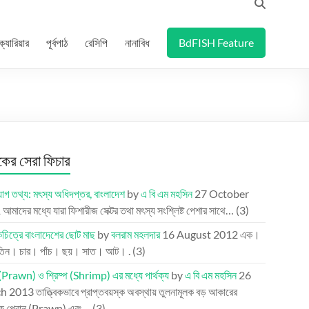
ক্যারিয়ার
পূর্বপাঠ
রেসিপি
নানাবিধ
BdFISH Feature
র সেরা ফিচার
গ তথ্য: মৎস্য অধিদপ্তর, বাংলাদেশ
by
এ বি এম মহসিন
27 October
1
আমাদের মধ্যে যারা ফিশারীজ সেক্টর তথা মৎস্য সংশ্লিষ্ট পেশার সাথে…
(3)
িত্রে বাংলাদেশের ছোট মাছ
by
বলরাম মহলদার
16 August 2012
এক।
তিন। চার। পাঁচ। ছয়। সাত। আট। .
(3)
(Prawn) ও শ্রিম্প (Shrimp) এর মধ্যে পার্থক্য
by
এ বি এম মহসিন
26
h 2013
তাত্ত্বিকভাবে প্রাপ্তবয়স্ক অবস্থায় তুলনামূলক বড় আকারের
কে প্রোন (Prawn) এবং…
(3)