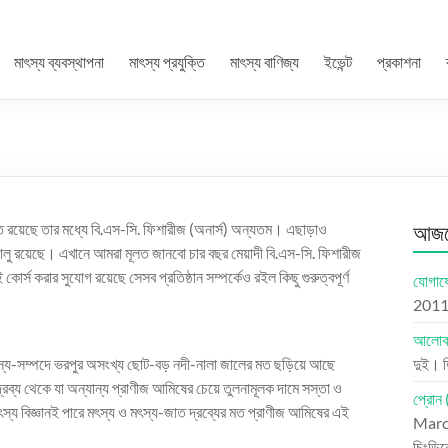
মাৎস্য ব্যবস্থাপনা
মাৎস্য প্রযুক্তি
মাৎস্য বাণিজ্য
ইভেন্ট
প্রকাশনা
রচলিত রয়েছে তার মধ্যে বি.এস-সি. ফিশারীজ (অনার্স) অন্যতম। এছাড়াও
আজকে
রমও চালু রয়েছে। এখানে আমরা মূলত জানবো চার বছর মেয়াদী বি.এস-সি. ফিশারীজ
কোর্স করার সুযোগ রয়েছে সেসব প্রতিষ্ঠান সম্পর্কেও রইল কিছু গুরুত্বপূর্ণ
যোগাযো
201
আলোকচ
মৎস্য-সম্পদে ভরপুর অসংখ্য ছোট-বড় নদী-নালা জালের মত ছড়িয়ে আছে
দুই। 
রব্য থেকে যা অন্যান্য প্রাণীজ আমিষের চেয়ে তুলনামূলক দামে সস্তা ও
প্রোন 
স্য বিজ্ঞানই পারে মৎস্য ও মৎস্য-জাত দ্রব্যের মত প্রাণীজ আমিষের এই
Marc
চিংড়ি