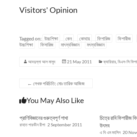
Visitors' Opinion
Tagged on:
উচ্চশিক্ষা
কেন
কোথায়
ফিশারিজ
ফিশারীজ
উচ্চশিক্ষা
ফিসারিজ
মাৎস্যবিজ্ঞান
মৎস্যবিজ্ঞান
আবদুল্লা আল মাসুদ
21 May 2011
ক্যারিয়ার
,
বিএস-সি ফিশ
←
লেখক পরিচিতি: মোঃ তারিক আজিজ
You May Also Like
প্রাণিবিজ্ঞানের গুরুত্বপূর্ণ শাখা
চিত্রে রাবি ফিশারীজ বি
রাহাত পারভীন রীপা
2 September 2011
উৎসব
এ বি এম মহসিন
20 Nov