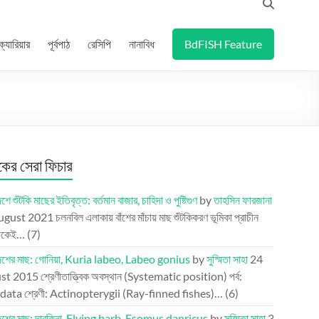
ক্যারিয়ার
পূর্বপাঠ
রেসিপি
নানাবিধ
BdFISH Feature
র সেরা ফিচার
শে শুঁটকি মাছের ইতিবৃত্ত: বর্তমান বাজার, চাহিদা ও পুষ্টিগুণ
by
তাহসিন ফারজানা
ugust 2021
চলনবিল এলাকায় বাঁশের মাঁচায় মাছ শুঁটকিকরণ ভূমিকা প্রাচীন
েকেই…
(7)
দেশের মাছ: গোনিয়া, Kuria labeo, Labeo gonius
by
সুস্মিতা সাহা
24
st 2015
শ্রেণীতাত্ত্বিক অবস্থান (Systematic position) পর্ব:
ata শ্রেণী: Actinopterygii (Ray-finned fishes)…
(6)
দেশের মাছ: দারকিনা, Flying barb, Esomus danricus
by
সুস্মিতা সাহা
3