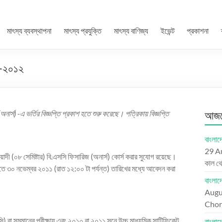
মাৎস্য ব্যবস্থাপনা
মাৎস্য প্রযুক্তি
মাৎস্য বাণিজ্য
ইভেন্ট
প্রকাশনা
১১-২০১২
নার্স) -এ ভর্তির বিজ্ঞপ্তি প্রকাশ হতে শুরু করেছে। পত্রিকায় বিজ্ঞপ্তি
আজকে
বাংলাদে
29 A
েয়াদী (০৮ সেমিষ্টার) বি.এসসি ফিসারিজ (অনার্স) কোর্স করার সুযোগ রয়েছে।
কাল থ
 ৩০ নভেম্বর ২০১১ (রাত ১২:০০ টা পর্যন্ত) তারিখের মধ্যে আবেদন করা
বাংলা
Augu
Chord
সি) বা সমমানের পরীক্ষায় এবং ২০১০ বা ২০১১ সনে উচ্চ মাধ্যমিক সাটিফিকেট
বাংলা