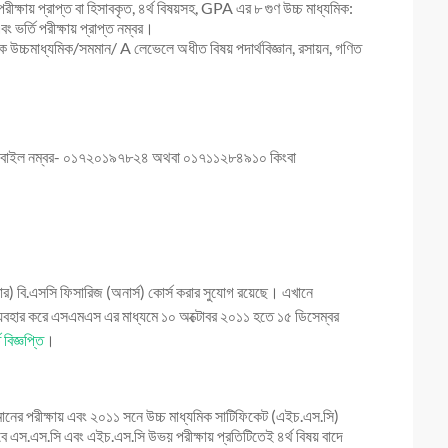
ীক্ষায় প্রাপ্ত বা হিসাবকৃত, ৪র্থ বিষয়সহ, GPA এর ৮ গুণ উচ্চ মাধ্যমিক:
ং ভর্তি পরীক্ষায় প্রাপ্ত নম্বর।
াকে উচ্চমাধ্যমিক/সমমান/ A লেভেলে অধীত বিষয় পদার্থবিজ্ঞান, রসায়ন, গণিত
টি, মোবাইল নম্বর- ০১৭২০১৯৭৮২৪ অথবা ০১৭১১২৮৪৯১০ কিংবা
ষ্টার) বি.এসসি ফিসারিজ (অনার্স) কোর্স করার সুযোগ রয়েছে। এখানে
যবহার করে এসএমএস এর মাধ্যমে ১০ অক্টোবর ২০১১ হতে ১৫ ডিসেম্বর
ি বিজ্ঞপ্তি
।
মানের পরীক্ষায় এবং ২০১১ সনে উচ্চ মাধ্যমিক সাটিফিকেট (এইচ.এস.সি)
বে এস.এস.সি এবং এইচ.এস.সি উভয় পরীক্ষায় প্রতিটিতেই ৪র্থ বিষয় বাদে