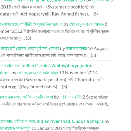
l 2015
শ্রেণীতাত্ত্বিক অবস্থান (Systematic position) পর্ব:
ata শ্রেণী: Actinopterygii (Ray-finned fishes)…
(6)
িং-মাগুর মাছের পরিচিতি ও প্রাকৃতিক প্রজনন
by
মোঃ আবুল কালাম আজাদ
8
mber 2012
মিঠাপানির মৎস্যচাষের ক্ষেত্র হিসেবে বাংলাদেশ পৃথিবীর প্রথম
দেশগুলোর মধ্যে…
(5)
 মাছের ছবি তোলার গুরুত্বপূর্ণ কলা-কৌশল
by
বলরাম মহলদার
16 August
2
যে কোন জীবন্ত প্রাণীর ভাল মানের ছবি তোলা যেমন কষ্টসাধ্য…
(5)
দেশের মাছ: মলা, Indian Carplet, Amblypharyngodon
olepis
by
মো: আব্দুর রহমান-আল-মামুন
13 November 2014
তাত্ত্বিক অবস্থান (Systematic position): পর্ব: Chordata শ্রেণী:
opterygii (Ray-finned fishes)…
(5)
োগ তথ্যঃ মৎস্য অফিস, নড়াইল জেলা
by
এ বি এম মহসিন
2 September
0
নড়াইল জেলার মৎস্য কর্মকর্তার অফিসের সাথে যোগাযোগের তথ্য- কর্মকর্তা…
দেশের মাছ: চাপিলা বা খয়রা, Indian river shad, Gudusia chapra
by
্দুর রহমান-আল-মামুন
15 January 2014
শ্রেণীতাত্ত্বিক অবস্থান