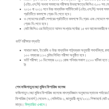
(এইচ.এস.সি) অথবা সমমানের পরীক্ষায় উভয়ক্ষেত্রে জিপিএ ৩.০০ সহ 
২০১০ বা ২০১১ সনে উচ্চ মাধ্যমিক সাটিফিকেট (এইচ.এস.সি) অথবা সমমানের
প্রতিটিতে কমপক্ষে গ্রেড বি পেতে হবে।
ও লেভেলের চারটি পেপারের প্রতিটিতে কমপক্ষে বি গ্রেড এবং লেভেলে পদার
গ্রেড বি পেতে হবে।
মোট জিপিএ এর ভিত্তিতে আসন সংখ্যার সর্বোচ্চ ১৫ গুন আবেদনকারীকে ভ
ভর্তি পরীক্ষার পদ্ধতি:
সাধারণ জ্ঞান, ইংরেজি ও উচ্চ মাধ্যমিক পাঠ্যক্রম অনুযায়ী পদার্থবিদ্যা
১০০ নম্বরের ১:০০ ঘন্টার লিখিত পরীক্ষা অনুষ্ঠিত হবে।
ভর্তি পরীক্ষা: ১০ ডিসেম্বর ২০১১ রোজ শনিবার সকাল ১১:০০ ঘটিকা হতে 
টা
শেখ ফজিলাতুননেছা মুজিব ফিশারিজ কলেজ
ফজিলাতুন নেছা মুজিব ফিশারিজ কলেজে মাৎস্যবিজ্ঞান অনুষদের স্নাতক পর্যায়ে
ফিশারিজ (অনার্স ) লেভেল-১, সেমিস্টার-১, জানুয়ারী-জুন/২০১১ শিক্ষাবর্ষে মো
মাত্র।
বিস্তারিত এখানে
।