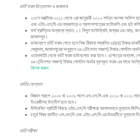
ভর্তি ফরম উত্তোলন ও জমাদান:
২৩শে অক্টোবর ২০১১ থেকে ৩রা জানুয়ারী ২০১২ পর্যন্ত কলেজ অফিস হ
এবং এইচ.এস.সি এর নম্বরপত্র ও প্রশংসাপত্রের ফটোকপি এবং দুই কপি 
ফর্ম প্রাপ্তির অন্যান্য স্থান: ১। বিপুল ফটোস্ট্যাট, জব্বার এর মোড়, ব
জামালপুর।
ডাকযোগে ভর্তি ফরম পেতে হলে নিজ ঠিকানা সম্বলিত ৬(ছয়) টাকার ডাকটি
মেলান্দাহ, জামালপুরের অনুকুলে ৩৫০(তিনশত পঞ্চাশ) টাকার পোস্টাল অর্
ওয়েবসাইট থেকে ভর্তি ফরম ডাউনলোড করা যাবে। এক্ষেত্রে অধ্যক্ষ, শেখ
৩৫০(তিনশত পঞ্চাশ) টাকার পোস্টাল অর্ডার পূরণকৃত ফরম এর সাথে সংশ
ক্লিক করুন
ভর্তির যোগ্যতা
বিজ্ঞান গ্রুপে ২০০৮ বা ২০০৯ সালে এস.এস.সি এবং ২০১০ বা ২০১১ সালে এই
ইংরেজীসহ উত্তীর্ন হতে হবে।
উল্লিখিত প্রতিটি বিষয়ে এইচ.এস.সি পরীক্ষায় আলাদাভাবে নুন্যতম জি
চতুর্থ বিষয় ব্যতীত এস.এস.সি এবং এইচ.এস.সি এর উভয়টিতে নুন্যতম সি
ভর্তি পরীক্ষা