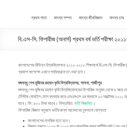
প্রথম পাতা
মাৎস্য সম্পদ
মাৎস্য জীববিজ্ঞান
মাৎস্য চাষ
বি.এস-সি. ফিশারীজ (অনার্স) প্রথম বর্ষ ভর্তি পরীক্ষা ২০
বাংলাদেশের বিভিন্ন বিশ্ববিদ্যালয়ে ২০১১-২০১২ শিক্ষাবর্ষে বি.এস-সি. ফিশারীজ (অ
প্রকাশ সাপেক্ষে এখানে পর্যায়ক্রমে তা দেয়া হবে।
বঙ্গবন্ধু শেখ মুজিবর রহমান কৃষি বিশ্ববিদ্যালয়, সালনা, গাজীপুর
বঙ্গবন্ধু শেখ মুজিবর রহমান কৃষি বিশ্ববিদ্যালয়ের ফিশারিজ অনুষদ থেকে ৪ বছর ম
টেলিটক মোবাইল ফোন ব্যবহার করে এসএমএস এর মাধ্যমে ২৩ অক্টোবর ২০১১ হতে
যাবে। ফি: ৫০০ টাকা মাত্র। বিস্তারিত:
ভর্তি বিজ্ঞপ্তি
।
ফিশারিজ বিজ্ঞান অনুষদে ভর্তির জন্য আবেদনের ন্যুনতম যোগ্যতা:
বাংলাদেশের নাগরিক হতে হবে।
বিজ্ঞান গ্রুপে ২০০৮ বা ২০০৯ সনে মাধ্যমিক স্কুল সাটিফিকেট (এস.এস.