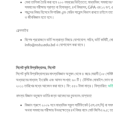
মেধা তালিকা তৈরি করা হবে ২০০ নম্বরের ভিত্তিতে; মাধ্যমিক: সমমানের পর
সমমানের পরীক্ষায় প্রাপ্ত বা হিসাবকৃত, ৪র্থ বিষয়সহ, GPA এর ১২ গুণ, এব
পছন্দের বিষয় হিসেবে ফিশারিজ এন্ড মেরিন সায়েন্স বিভাগ রাখতে চাইলে ত
ও জীববিজ্ঞান হতে হবে।
হেল্পলাইন:
বিশেষ প্রয়োজনে ভর্তি সংক্রান্ত বিষয়ে যোগাযোগ: সচিব, ভর্তি কমি
info@nstu.edu.bd এ যোগাযোগ করা যাবে।
সিলেট কৃষি বিশ্ববিদ্যালয়, সিলেট
সিলেট কৃষি বিশ্ববিদ্যালয়ের মাৎস্যবিজ্ঞান অনুষদ থেকে ৪ বছর মেয়াদী (০৮ সেমি
অধ্যয়নের মাধ্যম: ইংরেজি এবং আসন সংখ্যা: ৬০ টি। টেলিটক মোবাইল ফোন ব্
২০১১ তারিখের মধ্যে আবেদন করা যাবে। ফি: ৫৫০ টাকা মাত্র। বিস্তারিত:
ভর্ত
মাৎস্য বিজ্ঞান অনুষদে ভর্তির জন্য আবেদনের ন্যুনতম যোগ্যতা:
বিজ্ঞান গ্রুপে ২০০৯ সনে মাধ্যমিক স্কুল সাটিফিকেট (এস.এস.সি) বা সম
অথবা সমমানের পরীক্ষায় উভয়ক্ষেত্রে ৪র্থ বিষয় বাদে মোট জিপিএ ৬.৫; ত