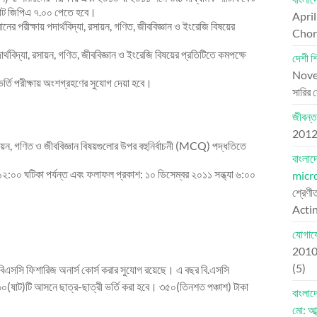
মোট জিপিএ ৭.০০ পেতে হবে।
Apri
 পরীক্ষায় পদার্থবিদ্যা, রসায়ন, গণিত, জীববিজ্ঞান ও ইংরেজি বিষয়ের
Chord
্থবিদ্যা, রসায়ন, গণিত, জীববিজ্ঞান ও ইংরেজি বিষয়ের প্রতিটিতে কমপক্ষে
দেশী শ
Nove
র্তি পরীক্ষায় অংশগ্রহণের সুযোগ দেয়া হবে।
সারির 
জীবন্ত
201
, রসায়ন, গণিত ও জীববিজ্ঞান বিষয়গুলোর উপর বহুনির্বাচনী (MCQ) পদ্ধতিতে
বাংলা
১২:০০ ঘটিকা পর্যন্ত এবং ফলাফল প্রকাশ: ১০ ডিসেম্বর ২০১১ সন্ধ্যা ৬:০০
micr
শ্রেণী
Actin
যোগায
201
(5)
র বিএসসি ফিশারিজ অনার্স কোর্স করার সুযোগ রয়েছে। এ বছর বি.এসসি
ট ৬০(ষাট)টি আসনে ছাত্র-ছাত্রী ভর্তি করা হবে। ৩৫০(তিনশত পঞ্চাশ) টাকা
বাংলা
মো: আব