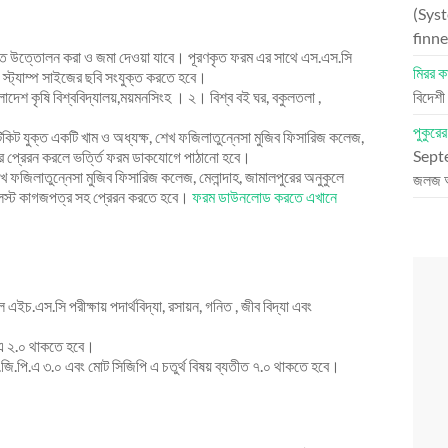
(Syst
finne
তে উত্তোলন করা ও জমা দেওয়া যাবে। পূরণকৃত ফরম এর সাথে এস.এস.সি
মিরর কা
স্ট্যাম্প সাইজের ছবি সংযুক্ত করতে হবে।
াংলাদেশ কৃষি বিশ্ববিদ্যালয়,ময়মনসিংহ । ২। বিশ্ব বই ঘর, বকুলতলা ,
বিদেশী
পুকুরে
কিট যুক্ত একটি খাম ও অধ্যক্ষ, শেখ ফজিলাতুন্নেসা মুজিব ফিসারিজ কলেজ,
Sept
ডার প্রেরন করলে ভর্ত্তি ফরম ডাকযোগে পাঠানো হবে।
 ফজিলাতুন্নেসা মুজিব ফিসারিজ কলেজ, মেলান্দাহ, জামালপুরের অনুকুলে
জলজ 
্লিস্ট কাগজপত্র সহ প্রেরন করতে হবে।
ফরম ডাউনলোড করতে এখানে
চ.এস.সি পরীক্ষায় পদার্থবিদ্যা, রসায়ন, গনিত , জীব বিদ্যা এবং
পিএ ২.০ থাকতে হবে।
.জি.পি.এ ৩.০ এবং মোট সিজিপি এ চতুর্থ বিষয় ব্যতীত ৭.০ থাকতে হবে।