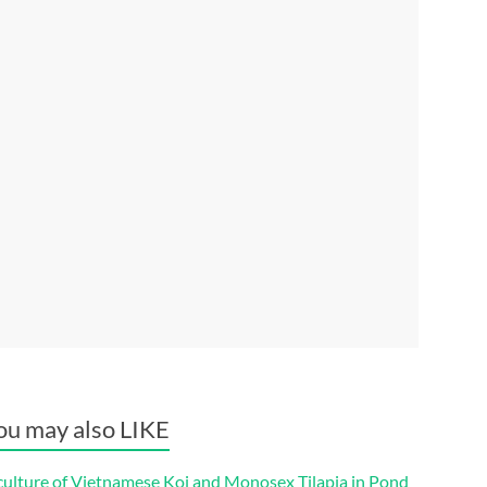
ou may also LIKE
culture of Vietnamese Koi and Monosex Tilapia in Pond