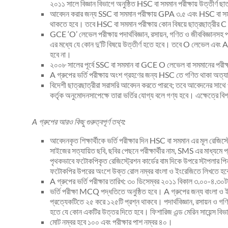
২০১১ সালে বিজ্ঞান বিভাগে অনুষ্ঠিত HSC বা সমমান পরীক্ষায় উত্তীর্ণ ছ
আবেদন করার জন্য SSC বা সমমান পরীক্ষায় GPA ৩.৫ এবং HSC বা সমম
থাকতে হবে। তবে HSC বা সমমান পরীক্ষায় কোন বিষয়ে ছাত্রছাত্রীর C
GCE ‘O’ লেভেল পরীক্ষায় পদার্থবিজ্ঞান, রসায়ন, গণিত ও জীববিজ্ঞানসহ পা
এর মধ্যে যে কোন দু’টি বিষয়ে উত্তীর্ণ হতে হবে। তবে O লেভেল এবং
হবে না।
২০০৮ সালের পূর্বে SSC বা সমমান বা GCE O লেভেল বা সমমানের পরীক্ষ
A গ্রুপের ভর্তি পরীক্ষায় অংশ গ্রহণের জন্য HSC তে গণিত থাকা অত্
বিদেশী ছাত্রছাত্রীরা সরাসরি আবেদন করতে পারবে; তবে আবেদনের সা
কর্তৃক অনুমোদনসাপেক্ষে তারা ভর্তির যোগ্য বলে গণ্য হবে। এক্ষেত্রে ব
A গ্রুপের আরও কিছু গুরুত্বপূর্ণ তথ্য:
আবেদনকৃত শিক্ষার্থীকে ভর্তি পরীক্ষার দিন HSC বা সমমান এর মূল রেজিস্
সাইজের সত্যায়িত ছবি, ছবির পেছনে পরীক্ষার্থীর নাম, SMS এর মাধ্যমে প্
পৃথকভাবে ফটোকপিকৃত রেজিস্ট্রেশন কার্ডের বাম দিকে উপরে স্টাপলার পি
ফটোকপির উপরের অংশে উক্ত রোল নম্বর বাংলা ও ইংরেজিতে লিখতে হ
A গ্রুপের ভর্তি পরীক্ষার তারিখ: ৩০ ডিসেম্বর ২০১১ বিকাল ৩.০০-৪.৩
ভর্তি পরীক্ষা MCQ পদ্ধতিতে অনুষ্ঠিত হবে। A গ্রুপের জন্য বাংলা ও ইং
প্রত্যেকটিতে ২৫ করে ১২৫টি প্রশ্ন থাকবে। পদার্থবিজ্ঞান, রসায়ন ও গণি
হতে যে কোন একটির উত্তর দিতে হবে। ফিশারিজ এন্ড মেরিন সায়েন্স বিভা
মোট নম্বর হবে ১০০ এবং পরীক্ষার পাশ নম্বর ৪০।