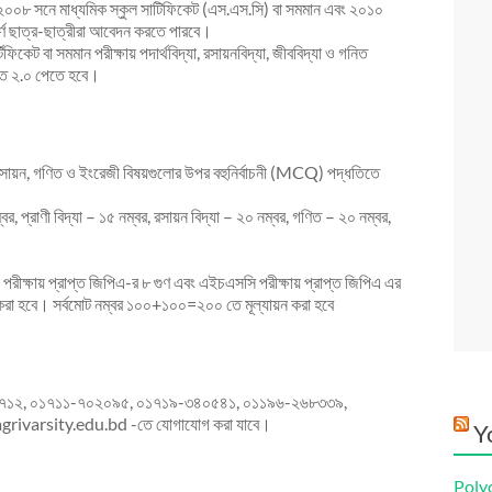
২০০৮ সনে মাধ্যমিক স্কুল সাটিফিকেট (এস.এস.সি) বা সমমান এবং ২০১০
র্ণ ছাত্র-ছাত্রীরা আবেদন করতে পারবে।
ফিকেট বা সমমান পরীক্ষায় পদার্থবিদ্যা, রসায়নবিদ্যা, জীববিদ্যা ও গনিত
িতে ২.০ পেতে হবে।
দ্যা, রসায়ন, গণিত ও ইংরেজী বিষয়গুলোর উপর বহুনির্বাচনী (MCQ) পদ্ধতিতে
 নম্বর, প্রাণী বিদ্যা – ১৫ নম্বর, রসায়ন বিদ্যা – ২০ নম্বর, গণিত – ২০ নম্বর,
সসি পরীক্ষায় প্রাপ্ত জিপিএ-র ৮ গুণ এবং এইচএসসি পরীক্ষায় প্রাপ্ত জিপিএ এর
’ত করা হবে। সর্বমোট নম্বর ১০০+১০০=২০০ তে মূল্যায়ন করা হবে
৫২-৪২৪৭১২, ০১৭১১-৭০২০৯৫, ০১৭১৯-৩৪০৫৪১, ০১১৯৬-২৬৮৩৩৯,
rivarsity.edu.bd -তে যোগাযোগ করা যাবে।
Y
Poly