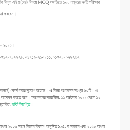
 জীব বিদ্যা এই ৪(চার) বিষয়ে MCQ পদ্মতিতে ১০০ নম্বরের ভর্তি পরীক্ষার
চালনা করবেন।
ুর – ২০১২।
০১৭১২-৭৮৯৯২৮, ০১৭১৬-২১০৮১১, ০১৭২৮-০২৯২৫২
জ (অনার্স) কোর্স করার সুযোগ রয়েছে। এ বিভাগের আসন সংখ্যা ৬০টি। এ
ে আবেদন করতে হবে। আবেদনের সময়সীমা: ১১ অক্টোবর ২০১১ থেকে ১২
স্তারিত:
ভর্তি বিজ্ঞপ্তি
।
২০০৮ অথবা ২০০৯ সালে বিজ্ঞান বিভাগে অনুষ্ঠিত SSC বা সমমান এবং ২০১০ অথবা