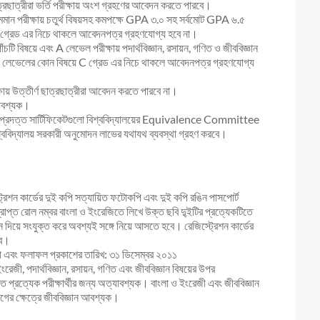
াত্রছাত্রীরা ভর্তি পরীক্ষায় অংশ গ্রহণের আবেদন করতে পারবে।
ান পরীক্ষায় চতুর্থ বিষয়সহ কমপক্ষে GPA ৩.০ সহ সর্বমোট GPA ৬.৫
 গ্রেড এর নিচে থাকলে আবেদনপত্র গ্রহণযোগ্য হবে না।
ঁচটি বিষয়ে এবং A লেভেল পরীক্ষায় পদার্থবিজ্ঞান, রসায়ন, গণিত ও জীববিজ্ঞান
 A লেভেলের কোন বিষয়ে C গ্রেড এর নিচে থাকলে আবেদনপত্র গ্রহণযোগ্য
ায় উত্তীর্ণ ছাত্রছাত্রীরা আবেদন করতে পারবে না।
যাবশ্যক।
থে প্রদত্ত সার্টিফিকেটগুলো বিশ্ববিদ্যালয়ের Equivalence Committee
িশ্ববিদ্যালয় সরকারী অনুমোদন লাভের যথাযথ ব্যবস্থা গ্রহণ করবে।
ট্রেশন কার্ডের দুই কপি সত্যায়িত ফটোকপি এবং দুই কপি রঙিন পাসপোর্ট
রাপ্ত রোল নম্বর বাংলা ও ইংরেজিতে লিখে উক্ত ছবি দু্‌ইটির প্রত্যেকটিতে
ন দিয়ে সংযুক্ত করে অবশ্যই সঙ্গে নিয়ে আসতে হবে। রেজিস্ট্রেশন কার্ডের
বে।
০টা এবং ফলাফল প্রকাশের তারিখ: ৩১ ডিসেম্বর ২০১১
রেজী, পদার্থবিজ্ঞান, রসায়ন, গণিত এবং জীববিজ্ঞান বিষয়ের উপর
ত প্রত্যেক পরীক্ষার্থীর জন্য অত্যাবশ্যক। বাংলা ও ইংরেজী এবং জীববিজ্ঞান
গের ক্ষেত্রে জীববিজ্ঞান আবশ্যক।