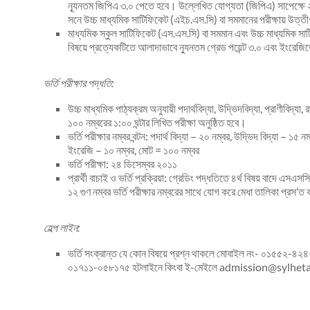
ন্যূনতম জিপিএ ৩.০ পেতে হবে। উল্লেখিত যোগ্যতা (জিপিএ) সাপেক্ষে 
সনে উচ্চ মাধ্যমিক সাটিফিকেট (এইচ.এস.সি) বা সমমানের পরীক্ষায় উত্তী
মাধ্যমিক স্কুল সাটিফিকেট (এস.এস.সি) বা সমমান এবং উচ্চ মাধ্যমিক সার্টি
বিষয়ে প্রত্যেকটিতে আলাদাভাবে ন্যুনতম গ্রেড পয়েন্ট ৩.০ এবং ইংরেজ
ভর্তি পরীক্ষার পদ্ধতি:
উচ্চ মাধ্যমিক পাঠ্যক্রম অনুযায়ী পদার্থবিদ্যা, উদ্ভিদবিদ্যা, প্রাণীবি
১০০ নম্বরের ১:০০ ঘন্টার লিখিত পরীক্ষা অনুষ্ঠিত হবে।
ভর্তি পরীক্ষার নম্বর বন্টন: পদার্থ বিদ্যা – ২০ নম্বর, উদ্ভিদ বিদ্যা – ১৫
ইংরেজি – ১০ নম্বর, মোট = ১০০ নম্বর
ভর্তি পরীক্ষা: ২৪ ডিসেম্বর ২০১১
প্রার্থী বাচাই ও ভর্তি প্রক্রিয়া: গ্রেডিং পদ্ধতিতে ৪র্থ বিষয় বাদে এসএ
১২ গুণ নম্বর ভর্তি পরীক্ষার নম্বরের সাথে যোগ করে মেধা তালিকা প্রস
হেল্প লাইন:
ভর্তি সংক্রান্ত যে কোন বিষয়ে প্রশ্ন থাকলে মোবাইল নং- ০১৫
০১৭১১-০৫৮১৭৫ হটলাইনে কিংবা ই-মেইলে admission@sylhetag