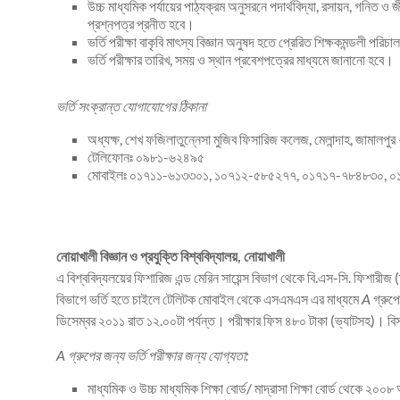
উচ্চ মাধ্যমিক পর্যায়ের পাঠ্যক্রম অনুসরনে পদার্থবিদ্যা, রসায়ন, গনিত ও
প্রশ্নপত্র প্রনীত হবে।
ভর্তি পরীক্ষা বাকৃবি মাৎস্য বিজ্ঞান অনুষদ হতে প্রেরিত শিক্ষকমন্ডলী পরি
ভর্তি পরীক্ষার তারিখ, সময় ও স্থান প্রবেশপত্রের মাধ্যমে জানানো হবে।
ভর্তি সংক্রান্ত যোগাযোগের ঠিকানা
অধ্যক্ষ, শেখ ফজিলাতুন্নেসা মুজিব ফিসারিজ কলেজ, মেলান্দাহ, জামালপ
টেলিফোনঃ ০৯৮১-৬২৪৯৫
মোবাইলঃ ০১৭১১-৬১৩৩০১, ১০৭১২-৫৮৫২৭৭, ০১৭১৭-৭৮৪৮৩০, 
নোয়াখালী বিজ্ঞান ও প্রযুক্তি বিশ্ববিদ্যালয়, নোয়াখালী
এ বিশ্ববিদ্যলয়ের ফিশারিজ এন্ড মেরিন সায়েন্স বিভাগ থেকে বি.এস-সি. ফিশারী
বিভাগে ভর্তি হতে চাইলে টেলিটক মোবাইল থেকে এসএমএস এর মাধ্যমে
A
গ্রুপ
ডিসেম্বর ২০১১ রাত ১২.০০টা পর্যন্ত। পরীক্ষার ফিস ৪৮০ টাকা (ভ্যাটসহ)। বি
A গ্রুপের জন্য ভর্তি পরীক্ষার জন্য যোগ্যতা:
মাধ্যমিক ও উচ্চ মাধ্যমিক শিক্ষা বোর্ড/ মাদ্রাসা শিক্ষা বোর্ড থেকে 