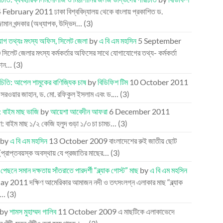
 February 2011
ঢাকা বিশ্ববিদ্যালয় থেকে বাংলায় প্রকাশিত ড.
্জামান খন্দকার (অধ্যাপক, উদ্ভিদ…
(3)
োগ তথ্যঃ মৎস্য অফিস, সিলেট জেলা
by
এ বি এম মহসিন
5 September
0
সিলেট জেলার মৎস্য কর্মকর্তার অফিসের সাথে যোগাযোগের তথ্য- কর্মকর্তা
ফোন…
(3)
চিতি: আপেল শামুকের বাণিজ্যিক চাষ
by
বিডিফিশ টিম
10 October 2011
 সরওয়ার জাহান, ড. মো. রফিকুল ইসলাম এবং ড.…
(3)
: বাইম মাছ ভাজি
by
আয়েশা আবেদীন আফরা
6 December 2011
 বাইম মাছ ১/২ কেজি হলুদ গুড়া ১/৩ চা চামচ…
(3)
by
এ বি এম মহসিন
13 October 2009
বাংলাদেশের রুই জাতীয় ছোট
(প্রাপ্তবয়স্ক অবস্থায় যে প্রজাতির মাছের…
(3)
পেছনে সমান দক্ষতায় সাঁতরাতে পারদর্শী “ব্ল্যাক গোস্ট” মাছ
by
এ বি এম মহসিন
ay 2011
দক্ষিণ আমেরিকার আমাজন নদী ও তৎসংলগ্ন এলাকার মাছ “ব্ল্যাক
”…
(3)
by
শামস মুহাম্মদ গালিব
11 October 2009
এ মাছটিকে এলাকাভেদে