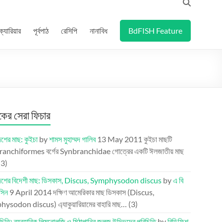
ক্যারিয়ার
পূর্বপাঠ
রেসিপি
নানাবিধ
BdFISH Feature
র সেরা ফিচার
েশের মাছ: কুইচা
by
শামস মুহাম্মদ গালিব
13 May 2011
কুইচা মাছটি
anchiformes বর্গের Synbranchidae গোত্রের একটি ঈলজাতীয় মাছ
(3)
দেশের বিদেশী মাছ: ডিসকাস, Discus, Symphysodon discus
by
এ বি
সিন
9 April 2014
দক্ষিণ আমেরিকার মাছ ডিসকাস (Discus,
ysodon discus) এ্যাকুয়ারিয়ামের বাহারি মাছ…
(3)
চিতি: ব্যবহারিক লিমনোলজি ও মিঠাপানির জলজ উদ্ভিদের পরিচিতি
by
বিডিফিশ