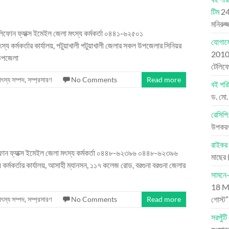
টিম
24
মনিরুজ
টেলিফোন ফ্যাক্স ইমেইল জেলা মৎস্য কর্মকর্তা ০৪৪১-৬২৫০১
যোগায
্মকর্তার কার্যালয়, পটুয়াখালী পটুয়াখালী জেলার সকল উপজেলার সিনিয়র
201
 উপজেলা
টেলি
াৎস্য সম্পদ
,
সম্প্রসারণ
No Comments
Read more
বই পরি
ড. মো.
রেসিপি
উপকরণ:
রাইকর
েলিফোন ফ্যাক্স ইমেইল জেলা মৎস্য কর্মকর্তা ০৪৪৮-৬২৩৯৬ ০৪৪৮-৬২৩৯৬
মাছের 
র্তার কার্যালয়, আসাহী ম্যানসন, ১১৭ কলেজ রোড, বরগুনা বরগুনা জেলার
সামনে-
18 M
গোস্ট
াৎস্য সম্পদ
,
সম্প্রসারণ
No Comments
Read more
সরপুঁটি