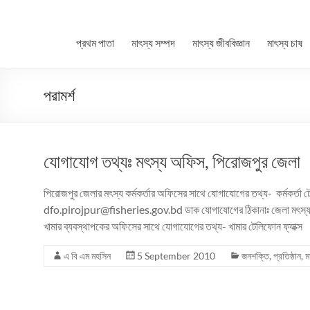
প্রথম পাতা
মাৎস্য সম্পদ
মাৎস্য জীববিজ্ঞান
মাৎস্য চাষ
পরামর্শ
যোগাযোগ তথ্যঃ মৎস্য অফিস, পিরোজপুর জেলা
পিরোজপুর জেলার মৎস্য কর্মকর্তার অফিসের সাথে যোগাযোগের তথ্য- কর্মকর্তা 
dfo.pirojpur@fisheries.gov.bd ডাক যোগাযোগের ঠিকানাঃ জেলা মৎস্য কর্ম
খামার ব্যবস্থাপকের অফিসের সাথে যোগাযোগের তথ্য- খামার টেলিফোন ফ্যাক্স
এ বি এম মহসিন
5 September 2010
জনশক্তি
,
প্রতিষ্ঠান
,
ম