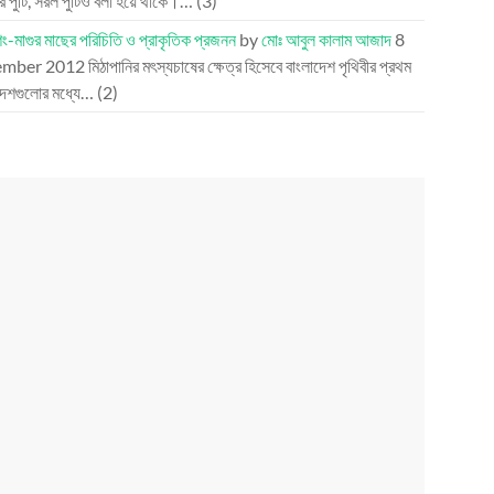
্র পুঁটি, সরল পুঁটিও বলা হয়ে থাকে।…
(3)
িং-মাগুর মাছের পরিচিতি ও প্রাকৃতিক প্রজনন
by
মোঃ আবুল কালাম আজাদ
8
mber 2012
মিঠাপানির মৎস্যচাষের ক্ষেত্র হিসেবে বাংলাদেশ পৃথিবীর প্রথম
দেশগুলোর মধ্যে…
(2)