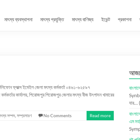
মাৎস্য ব্যবস্থাপনা
মাৎস্য প্রযুক্তি
মাৎস্য বাণিজ্য
ইভেন্ট
প্রকাশনা
আজকে
টেলিফোন ফ্যাক্স ইমেইল জেলা মৎস্য কর্মকর্তা ০৪৬১-৬২৫৯৭
বাংলাদ
কর্তার কার্যালয়, পিরোজপুর পিরোজপুর জেলার মৎস্য বীজ উৎপাদন খামারের
Synbr
যার…
বাংলা
াৎস্য সম্পদ
,
সম্প্রসারণ
No Comments
Read more
এম মহ
Symph
বই পরি