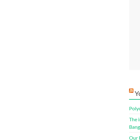
Y
Poly
The i
Bang
Our R