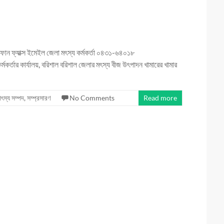
িফোন ফ্যাক্স ইমেইল জেলা মৎস্য কর্মকর্তা ০৪৩১-৬৪০১৮
তার কার্যালয়, বরিশাল বরিশাল জেলার মৎস্য বীজ উৎপাদন খামারের খামার
াৎস্য সম্পদ
,
সম্প্রসারণ
No Comments
Read more