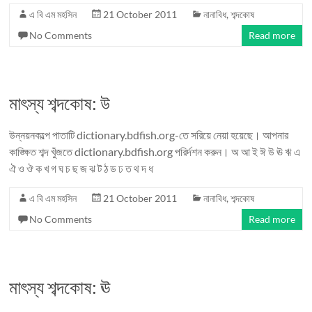
এ বি এম মহসিন
21 October 2011
নানাবিধ
,
শব্দকোষ
No Comments
Read more
মাৎস্য শব্দকোষ: উ
উন্নয়নকল্পে পাতাটি dictionary.bdfish.org-তে সরিয়ে নেয়া হয়েছে। আপনার
কাঙ্ক্ষিত শব্দ খুঁজতে dictionary.bdfish.org পরির্দশন করুন। অ আ ই ঈ উ ঊ ঋ এ
ঐ ও ঔ ক খ গ ঘ চ ছ জ ঝ ট ঠ ড ঢ ত থ দ ধ
এ বি এম মহসিন
21 October 2011
নানাবিধ
,
শব্দকোষ
No Comments
Read more
মাৎস্য শব্দকোষ: ঊ