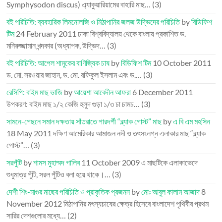
Symphysodon discus) এ্যাকুয়ারিয়ামের বাহারি মাছ…
(3)
বই পরিচিতি: ব্যবহারিক লিমনোলজি ও মিঠাপানির জলজ উদ্ভিদের পরিচিতি
by
বিডিফিশ
টিম
24 February 2011
ঢাকা বিশ্ববিদ্যালয় থেকে বাংলায় প্রকাশিত ড.
মনিরুজ্জামান খন্দকার (অধ্যাপক, উদ্ভিদ…
(3)
বই পরিচিতি: আপেল শামুকের বাণিজ্যিক চাষ
by
বিডিফিশ টিম
10 October 2011
ড. মো. সরওয়ার জাহান, ড. মো. রফিকুল ইসলাম এবং ড.…
(3)
রেসিপি: বাইম মাছ ভাজি
by
আয়েশা আবেদীন আফরা
6 December 2011
উপকরণ: বাইম মাছ ১/২ কেজি হলুদ গুড়া ১/৩ চা চামচ…
(3)
সামনে-পেছনে সমান দক্ষতায় সাঁতরাতে পারদর্শী “ব্ল্যাক গোস্ট” মাছ
by
এ বি এম মহসিন
18 May 2011
দক্ষিণ আমেরিকার আমাজন নদী ও তৎসংলগ্ন এলাকার মাছ “ব্ল্যাক
গোস্ট”…
(3)
সরপুঁটি
by
শামস মুহাম্মদ গালিব
11 October 2009
এ মাছটিকে এলাকাভেদে
শুধুমাত্র পুঁটি, সরল পুঁটিও বলা হয়ে থাকে।…
(3)
দেশী শিং-মাগুর মাছের পরিচিতি ও প্রাকৃতিক প্রজনন
by
মোঃ আবুল কালাম আজাদ
8
November 2012
মিঠাপানির মৎস্যচাষের ক্ষেত্র হিসেবে বাংলাদেশ পৃথিবীর প্রথম
সারির দেশগুলোর মধ্যে…
(2)