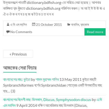
উন্নয়নকল্পে পাতাটি dictionary.bdfish.org-তে সরিয়ে নেয়া হয়েছে। আপনার
কাঙ্ক্ষিত শব্দ খুঁজতে dictionary.bdfish.org পরির্দশন করুন। অ আ ই ঈ উ ঊ ঋ এ
ঐ ও ঔ ক খ গ ঘ চ ছ জ ঝ ট ঠ ড ঢ ত থ দ ধ
এ বি এম মহসিন
21 October 2011
নানাবিধ
,
শব্দকোষ
No Comments
Read more
« Previous
আজকের সেরা ফিচার
বাংলাদেশের মাছ: কুইচা
by
শামস মুহাম্মদ গালিব
13 May 2011
কুইচা মাছটি
Synbranchiformes বর্গের Synbranchidae গোত্রের একটি ঈলজাতীয় মাছ
যার…
(3)
বাংলাদেশের বিদেশী মাছ: ডিসকাস, Discus, Symphysodon discus
by
এ বি
এম মহসিন
9 April 2014
দক্ষিণ আমেরিকার মাছ ডিসকাস (Discus,