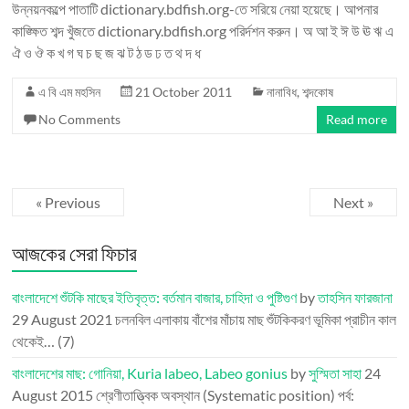
উন্নয়নকল্পে পাতাটি dictionary.bdfish.org-তে সরিয়ে নেয়া হয়েছে। আপনার
কাঙ্ক্ষিত শব্দ খুঁজতে dictionary.bdfish.org পরির্দশন করুন। অ আ ই ঈ উ ঊ ঋ এ
ঐ ও ঔ ক খ গ ঘ চ ছ জ ঝ ট ঠ ড ঢ ত থ দ ধ
এ বি এম মহসিন
21 October 2011
নানাবিধ
,
শব্দকোষ
No Comments
Read more
« Previous
Next »
আজকের সেরা ফিচার
বাংলাদেশে শুঁটকি মাছের ইতিবৃত্ত: বর্তমান বাজার, চাহিদা ও পুষ্টিগুণ
by
তাহসিন ফারজানা
29 August 2021
চলনবিল এলাকায় বাঁশের মাঁচায় মাছ শুঁটকিকরণ ভূমিকা প্রাচীন কাল
থেকেই…
(7)
বাংলাদেশের মাছ: গোনিয়া, Kuria labeo, Labeo gonius
by
সুস্মিতা সাহা
24
August 2015
শ্রেণীতাত্ত্বিক অবস্থান (Systematic position) পর্ব: