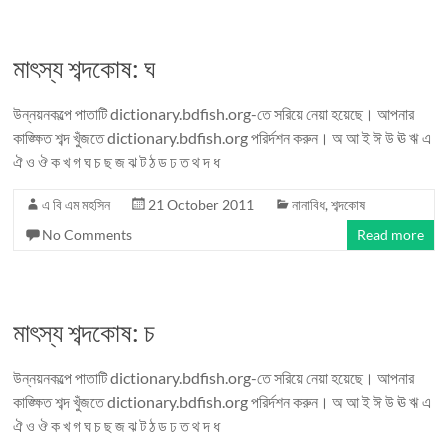
মাৎস্য শব্দকোষ: ঘ
উন্নয়নকল্পে পাতাটি dictionary.bdfish.org-তে সরিয়ে নেয়া হয়েছে। আপনার
কাঙ্ক্ষিত শব্দ খুঁজতে dictionary.bdfish.org পরির্দশন করুন। অ আ ই ঈ উ ঊ ঋ এ
ঐ ও ঔ ক খ গ ঘ চ ছ জ ঝ ট ঠ ড ঢ ত থ দ ধ
এ বি এম মহসিন
21 October 2011
নানাবিধ
,
শব্দকোষ
No Comments
Read more
মাৎস্য শব্দকোষ: চ
উন্নয়নকল্পে পাতাটি dictionary.bdfish.org-তে সরিয়ে নেয়া হয়েছে। আপনার
কাঙ্ক্ষিত শব্দ খুঁজতে dictionary.bdfish.org পরির্দশন করুন। অ আ ই ঈ উ ঊ ঋ এ
ঐ ও ঔ ক খ গ ঘ চ ছ জ ঝ ট ঠ ড ঢ ত থ দ ধ