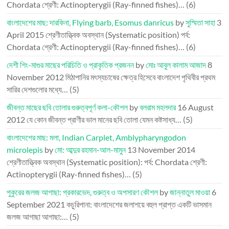
Chordata শ্রেণী: Actinopterygii (Ray-finned fishes)…
(6)
বাংলাদেশের মাছ: দারকিনা, Flying barb, Esomus danricus
by
সুস্মিতা সাহা
3
April 2015
শ্রেণীতাত্ত্বিক অবস্থান (Systematic position) পর্ব:
Chordata শ্রেণী: Actinopterygii (Ray-finned fishes)…
(6)
দেশী শিং-মাগুর মাছের পরিচিতি ও প্রাকৃতিক প্রজনন
by
মোঃ আবুল কালাম আজাদ
8
November 2012
মিঠাপানির মৎস্যচাষের ক্ষেত্র হিসেবে বাংলাদেশ পৃথিবীর প্রথম
সারির দেশগুলোর মধ্যে…
(5)
জীবন্ত মাছের ছবি তোলার গুরুত্বপূর্ণ কলা-কৌশল
by
বলরাম মহলদার
16 August
2012
যে কোন জীবন্ত প্রাণীর ভাল মানের ছবি তোলা যেমন কষ্টসাধ্য…
(5)
বাংলাদেশের মাছ: মলা, Indian Carplet, Amblypharyngodon
microlepis
by
মো: আব্দুর রহমান-আল-মামুন
13 November 2014
শ্রেণীতাত্ত্বিক অবস্থান (Systematic position): পর্ব: Chordata শ্রেণী:
Actinopterygii (Ray-finned fishes)…
(5)
পুকুরের জলজ আগাছা: প্রকারভেদ, গুরুত্ব ও অপসারণ কৌশল
by
জান্নাতুল মাওয়া
6
September 2021
কচুরিপানা: বাংলাদেশের জলাশয়ে বহুল প্রাপ্ত একটি ভাসমান
জলজ আগাছা আগাছা:…
(5)