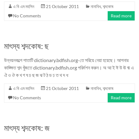
এ বি এম মহসিন
21 October 2011
নানাবিধ
,
শব্দকোষ
No Comments
Read more
মাৎস্য শব্দকোষ: ছ
উন্নয়নকল্পে পাতাটি dictionary.bdfish.org-তে সরিয়ে নেয়া হয়েছে। আপনার
কাঙ্ক্ষিত শব্দ খুঁজতে dictionary.bdfish.org পরির্দশন করুন। অ আ ই ঈ উ ঊ ঋ এ
ঐ ও ঔ ক খ গ ঘ চ ছ জ ঝ ট ঠ ড ঢ ত থ দ ধ
এ বি এম মহসিন
21 October 2011
নানাবিধ
,
শব্দকোষ
No Comments
Read more
মাৎস্য শব্দকোষ: জ