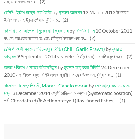
মাছটিকে বাংলাদেশের…
(2)
রেসিপি: ইলিশ মাছের দোপেঁয়াজি
by
নুসরাত আহমেদ
12 March 2013
উপকরণ:
ইলিশ মাছ - ৬ টুকরা পেঁয়াজ কুঁচি - ৩…
(2)
বই পরিচিতি: আপেল শামুকের বাণিজ্যিক চাষ
by
বিডিফিশ টিম
10 October 2011
ড. মো. সরওয়ার জাহান, ড. মো. রফিকুল ইসলাম এবং ড.…
(2)
রেসিপি: দেশী স্বাদের মরিচ-রসুন চিংড়ি (Chilli Garlic Prawn)
by
নুসরাত
আহমেদ
9 September 2014
যা যা লাগবে: চিংড়ি ( বড়) - ১০টি রসুন (বড়)…
(2)
জলজ পরিবেশ ও মাছের জীববৈচিত্র্য
by
মুহাম্মদ আবু বকর সিদ্দিকী
24 December
2010
মাছ শীতল রক্ত বিশিষ্ট জলজ প্রাণী। মাছের উৎপাদন, বৃদ্ধি এবং…
(1)
বাংলাদেশের মাছ: পিওলী, Morari, Cabdio morar
by
মো: আব্দুর রহমান-আল-
মামুন
3 December 2014
শ্রেণীতাত্ত্বিক অবস্থান (Systematic position)
পর্ব: Chordata শ্রেণী: Actinopterygii (Ray-finned fishes)…
(1)