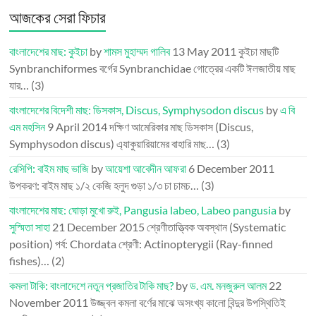
আজকের সেরা ফিচার
বাংলাদেশের মাছ: কুইচা
by
শামস মুহাম্মদ গালিব
13 May 2011
কুইচা মাছটি
Synbranchiformes বর্গের Synbranchidae গোত্রের একটি ঈলজাতীয় মাছ
যার…
(3)
বাংলাদেশের বিদেশী মাছ: ডিসকাস, Discus, Symphysodon discus
by
এ বি
এম মহসিন
9 April 2014
দক্ষিণ আমেরিকার মাছ ডিসকাস (Discus,
Symphysodon discus) এ্যাকুয়ারিয়ামের বাহারি মাছ…
(3)
রেসিপি: বাইম মাছ ভাজি
by
আয়েশা আবেদীন আফরা
6 December 2011
উপকরণ: বাইম মাছ ১/২ কেজি হলুদ গুড়া ১/৩ চা চামচ…
(3)
বাংলাদেশের মাছ: ঘোড়া মুখো রুই, Pangusia labeo, Labeo pangusia
by
সুস্মিতা সাহা
21 December 2015
শ্রেণীতাত্ত্বিক অবস্থান (Systematic
position) পর্ব: Chordata শ্রেণী: Actinopterygii (Ray-finned
fishes)…
(2)
কমলা টাকি: বাংলাদেশে নতুন প্রজাতির টাকি মাছ?
by
ড. এম. মনজুরুল আলম
22
November 2011
উজ্জ্বল কমলা বর্ণের মাঝে অসংখ্য কালো বিন্দুর উপস্থিতিই