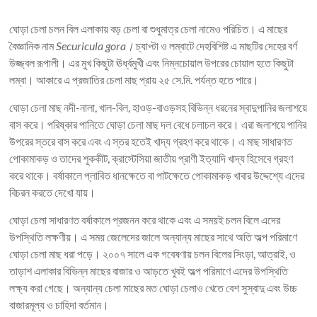
ঘোড়া চেলা চলন বিল এলাকায় বড় চেলা বা শুধুমাত্র চেলা নামেও পরিচিত। এ মাছের
বৈজ্ঞানিক নাম
Securicula gora।
চ্যাপ্টা ও লম্বাটে দেহবিশিষ্ট এ মাছটির দেহের বর্ণ
উজ্জ্বল রূপালী। এর মুখ কিছুটা ঊর্ধ্বমুখী এবং নিম্নচোয়াল উপরের চোয়াল হতে কিছুটা
লম্বা। আকারে এ প্রজাতির চেলা মাছ প্রায় ২৫ সে.মি. পর্যন্ত হতে পারে।
ঘোড়া চেলা মাছ নদী-নালা, খাল-বিল, হাওড়-বাওড়সহ বিভিন্ন ধরনের স্বাদুপানির জলাশয়ে
বাস করে। পরিষ্কার পানিতে ঘোড়া চেলা মাছ দল বেধে চলাচল করে। এরা জলাশয়ে পানির
উপরের স্তরে বাস করে এবং এ স্তর হতেই খাদ্য গ্রহণ করে থাকে। এ মাছ সাধারণত
পোকামাকড় ও তাদের শূককীট, ক্রাস্টেসিয়া জাতীয় প্রাণী ইত্যাদি খাদ্য হিসেবে গ্রহণ
করে থাকে। বর্ষাকালে প্লাবিত ধানক্ষেতে বা পাটক্ষেতে পোকামাকড় খাবার উদ্দেশ্যে এদের
বিচরন করতে দেখো যায়।
ঘোড়া চেলা সাধারণত বর্ষাকালে প্রজনন করে থাকে এবং এ সময়ই চলন বিলে এদের
উপস্থিতি লক্ষণীয়। এ সময় জেলেদের জালে অন্যান্য মাছের সাথে অতি অল্প পরিমাণে
ঘোড়া চেলা মাছ ধরা পড়ে। ২০০৭ সালে এক গবেষণায় চলন বিলের সিংড়া, আত্রাই, ও
তাড়াশ এলাকার বিভিন্ন মাছের বাজার ও আড়তে খুবই অল্প পরিমাণে এদের উপস্থিতি
লক্ষ্য করা গেছে। অন্যান্য চেলা মাছের মত ঘোড়া চেলাও খেতে বেশ সুস্বাদু এবং উচ্চ
বাজারমূল্য ও চাহিদা বর্তমান।