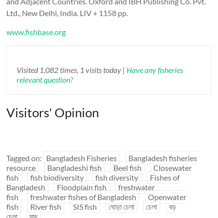
and Adjacent Countries. Oxford and IBH Publishing Co. Pvt.
Ltd., New Delhi, India. LIV + 1158 pp.
www.fishbase.org
Visited 1,082 times, 1 visits today |
Have any fisheries
relevant question?
Visitors' Opinion
Tagged on:
Bangladesh Fisheries
Bangladesh fisheries
resource
Bangladeshi fish
Beel fish
Closewater
fish
fish biodiversity
fish diversity
Fishes of
Bangladesh
Floodplain fish
freshwater
fish
freshwater fishes of Bangladesh
Openwater
fish
River fish
SIS fish
ঘোড়া চেলা
চেলা
বড়
চেলা
মাছ