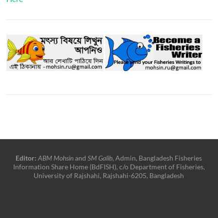
Editor:
ABM Mohsin
and
SM Galib
, Admin, Bangladesh Fisheries
Information Share Home (BdFISH), c/o Department of Fisheries,
University of Rajshahi, Rajshahi-6205, Bangladesh