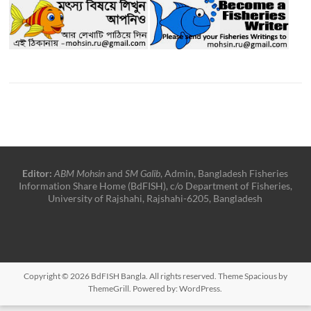
Editor:
ABM Mohsin
and
SM Galib
, Admin, Bangladesh Fisheries
Information Share Home (BdFISH), c/o Department of Fisheries,
University of Rajshahi, Rajshahi-6205, Bangladesh
Copyright © 2026
BdFISH Bangla
. All rights reserved. Theme
Spacious
by
ThemeGrill. Powered by:
WordPress
.