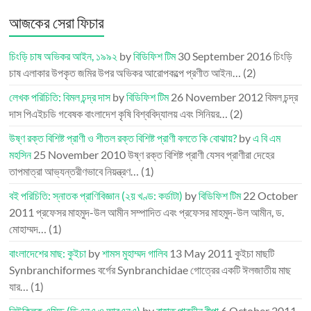
আজকের সেরা ফিচার
চিংড়ি চাষ অভিকর আইন, ১৯৯২
by
বিডিফিশ টিম
30 September 2016
চিংড়ি
চাষ এলাকার উপকৃত জমির উপর অভিকর আরোপকল্পে প্রণীত আইন৷…
(2)
লেখক পরিচিতি: বিমল চন্দ্র দাস
by
বিডিফিশ টিম
26 November 2012
বিমল চন্দ্র
দাস পিএইচডি গবেষক বাংলাদেশ কৃষি বিশ্ববিদ্যালয় এবং সিনিয়র…
(2)
উষ্ণ রক্ত বিশিষ্ট প্রাণী ও শীতল রক্ত বিশিষ্ট প্রাণী বলতে কি বোঝায়?
by
এ বি এম
মহসিন
25 November 2010
উষ্ণ রক্ত বিশিষ্ট প্রাণী যেসব প্রাণীরা দেহের
তাপমাত্রা আভ্যন্তরীণভাবে নিয়ন্ত্রণ…
(1)
বই পরিচিতি: স্নাতক প্রাণিবিজ্ঞান (২য় খণ্ড: কর্ডাটা)
by
বিডিফিশ টিম
22 October
2011
প্রফেসর মাহমুদ-উল আমীন সম্পাদিত এবং প্রফেসর মাহমুদ-উল আমীন, ড.
মোহাম্মদ…
(1)
বাংলাদেশের মাছ: কুইচা
by
শামস মুহাম্মদ গালিব
13 May 2011
কুইচা মাছটি
Synbranchiformes বর্গের Synbranchidae গোত্রের একটি ঈলজাতীয় মাছ
যার…
(1)
নিউক্লিক এসিড (ডিএনএ ও আরএনএ)
by
রাহাত পারভীন রীপা
6 October 2011