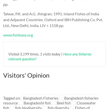
pp.
Talwar, P.K. and A.G. Jhingran; 1991. Inland Fishes of India
and Adjacent Countries. Oxford and IBH Publishing Co. Pvt.
Ltd., New Delhi, India. LIV + 1158 pp.
www.fishbase.org
Visited 3,199 times, 1 visits today |
Have any fisheries
relevant question?
Visitors' Opinion
Tagged on:
Bangladesh Fisheries
Bangladesh fisheries
resource
Bangladeshi fish
Beel fish
Closewater
fish
fish biodiversity
fish diversity
Fishes of