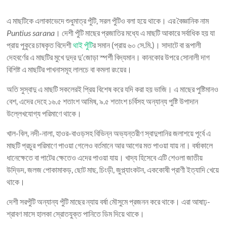
এ মাছটিকে এলাকাভেদে শুধুমাত্র পুঁটি, সরল পুঁটিও বলা হয়ে থাকে। এর বৈজ্ঞানিক নাম
Puntius sarana
। দেশী পুঁটি মাছের প্রজাতির মধ্যে এ মাছটি আকারে সর্বাধিক হয় যা
প্রায় পুকুরে চাষকৃত বিদেশী
থাই পুঁটি
র সমান (প্রায় ৬০ সে.মি.)। সাদাটে বা রূপালী
দেহবর্ণের এ মাছটির মুখে দুদ্র দু’জোড়া স্পর্শী বিদ্যমান। কানকোর উপরে সোনালী দাগ
বিশিষ্ট এ মাছটির পাখনাসমূহ লালচে বা কমলা রংয়ের।
অতি সুস্বাদু এ মাছটি সকলেরই প্রিয় বিশেষ করে যদি করা হয় ভাজি। এ মাছের পুষ্টিমানও
বেশ, এদের দেহে ১৬.৫ শতাংশ আমিষ, ৯.৫ শতাংশ চর্বিসহ অন্যান্য পুষ্টি উপাদান
উল্লেখযোগ্য পরিমাণে থাকে।
খাল-বিল, নদী-নালা, হাওর-বাওড়সহ বিভিন্ন অভ্যন্তরীণ স্বাদুপানির জলাশয়ে পূর্বে এ
মাছটি প্রচুর পরিমাণে পাওয়া গেলেও বর্তমানে আর আগের মত পাওয়া যায় না। বর্ষাকালে
ধানেক্ষেতে বা পাটের ক্ষেতেও এদের পাওয়া যায়। খাদ্য হিসেবে এটি শেওলা জাতীয়
উদ্ভিদ, জলজ পোকামাকড়, ছোট মাছ, চিংড়ী, জুপ্ল্যাংকটন, এককোষী প্রাণী ইত্যাদি খেয়ে
থাকে।
দেশী সরপুঁটি অন্যান্য পুঁটি মাছের ন্যায় বর্ষা মৌসুমে প্রজনন করে থাকে। এরা আষাঢ়-
শ্রাবণ মাসে হালকা স্রোতযুক্ত পানিতে ডিম দিয়ে থাকে।