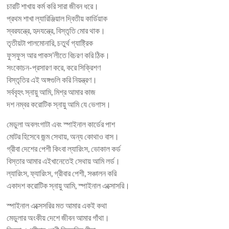
চারটি শাখায় কর্ম করি সারা জীবন ধরে।
প্রথম শাখা ল্যারিঞ্জিয়াল দ্বিতীয় কার্ডিয়াক
স্বরযন্ত্রে, হৃদযন্ত্রে, বিস্তৃতি মোর থাক।
তৃতীয়টা পালমোনারি, চতুর্থ গ্যাষ্ট্রিক
ফুসফুস আর পাকস’লীতে বিচরণ করি ঠিক।
সংকোচন-প্রসারণ করে, করে সিক্রিশণ
বিস্তৃতির এই অঙ্গগুলি করি নিয়ন্ত্রণ।
সর্ববৃহৎ স্নায়ু আমি, মিশ্র আমার কাজ
দশ নম্বর করোটিক স্নায়ু আমি যে ভেগাস।
মেডুলা অবলংগাটা এবং স্পাইনাল কার্ডের পাশ
মোটর হিসেবে জন্ম সেথায়, অন্য কোথাও বাস।
গ্রীবা দেশের পেশী কিংবা ল্যারিংস, ভোকাল কর্ড
বিস্তার আমার এইখানেতেই সেথায় আমি লর্ড।
ল্যারিংস, ফ্যারিংস, গ্রীবার পেশী, সঞ্চালন করি
একাদশ করোটিক স্নায়ু আমি, স্পাইনাল এক্সোসরি।
স্পাইনাল এক্সেসরির মত আমার একই কথা
মেডুলার অংকীয় দেশে জীবন আমার গাঁথা।