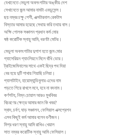
যেখানেতে মেডুলা অবলংগাটার অঙ্কীয় দেশ
সেখানেতে জন্ম আমার নামটা এবডুসেন্স।
ছয় নম্বর চক্ষু পেশী, এক্সটারনাল রেকটাস
বিস্তার আমার হয়েছে সেথায় করি তথায় বাস।
অক্ষি গোলক সঞ্চালন প্রধান কর্ম মোর
ষষ্ঠ করোটিক স্নায়ু আমি, ধরণটা মোটর।
মেডুলা অবলংগাটার দুপাশ হতে জন্ম মোর
গ্যাসেরিয়ন গ্যাংলিয়নে মিলে বাঁধি ডোর।
ট্রাইজেমিনালের সাথে একই ছিদ্র পথ দিয়া
বের হয়ে দুটি শাখায় গিয়াছি চলিয়া।
প্যালাটাইন, হায়োম্যান্ডিবুলার এদের নাম
পড়তে গিয়ে রাখলে মনে, হবে না বদনাম।
কর্ণপটহ, নিম্ন চোয়াল আরও মুখবিবর
বিচরণের ক্ষেত্র আমার জান কি খবর?
স্বাদ, চর্বণ, ঘাড় সঞ্চালন, ফেসিয়াল এক্সপ্রেশন
এসব কিছুই কর্ম আমার বলেন গুণীজন।
মিশ্র ধরণ স্নায়ু আমি রাখিও খেয়াল
সাত নম্বর করোটিক স্নায়ু আমি ফেসিয়াল।