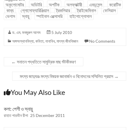
অকুলোমোটর
অডিটরি
অপটিক
অলফ্যাক্টরী
এবডুসেন্স
করোটিক
কাব্য
গ্লোসোফ্যারিঞ্জিয়াল
ট্রকলিয়ার
ট্রাইজেমিনাল
ফেসিয়াল
ভেগাস
স্নায়ু
স্পাইনাল এক্সোসরি
হাইপোগ্লোসাল
ড. এম. মনজুরুল আলম
5 July 2010
অঙ্গসংস্থানবিদ্যা
,
কবিতা
,
নানাবিধ
,
মাৎস্য জীববিজ্ঞান
No Comments
←
সনাতন পদ্ধতিতে সামুদ্রিক মাছ শুঁটকীকরণ
মৎস্য জাদুঘরঃ মৎস্য বিষয়ক জ্ঞানার্জন ও বিনোদনের সম্মিলিত প্রয়াস
→
You May Also Like
কলা: পেশী ও স্নায়ু
রাহাত পারভীন রীপা
25 December 2011