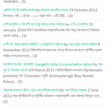
আক্রমণাত্মক…
(5)
রেসিপি: চিংড়ি সবজির বার্গার
by
আয়েশা আবেদীন আফরা
19 October 2012
উপকরণ: সেট-১. চিংড়ি - ২০০ গ্রাম পটল - ৪টি (বিচি…
(3)
দেশী রূপচাঁদা ও বিদেশী লাল পাকু মাছের মধ্যে পার্থক্য
by
এ বি এম মহসিন
15
January 2010
দক্ষিণ আমেরিকার স্বাদুপানির মাছ লাল পাকু (বাংলাদেশে পিরানহা
নামেই অধিক…
(3)
দেশী শিং-মাগুর মাছের পরিচিতি ও প্রাকৃতিক প্রজনন
by
মোঃ আবুল কালাম আজাদ
8
November 2012
মিঠাপানির মৎস্যচাষের ক্ষেত্র হিসেবে বাংলাদেশ পৃথিবীর প্রথম
সারির দেশগুলোর মধ্যে…
(3)
বাংলাদেশের মাছ: কালাবাটা, Gangetic latia, Crossocheilus latius
by
মোঃ
নূর-ই-ইসরাক হোসেন
29 March 2015
শ্রেণীতাত্ত্বিক অবস্থান (Systematic
position) পর্ব: Chordata শ্রেণী: Actinopterygii (Ray-finned
fishes)…
(2)
সমুদ্রের অম্লতা বৃদ্ধি: নতুন এক বৈশ্বিক সমস্যা
by
মোঃ ইউসুফ সরকার
2 June
2012
সারা পৃথিবীব্যাপী বা পৃথিবীর অধিকাংশ অঞ্চলব্যাপী কোন সমস্যা বিস্তৃত হলে…
(2)