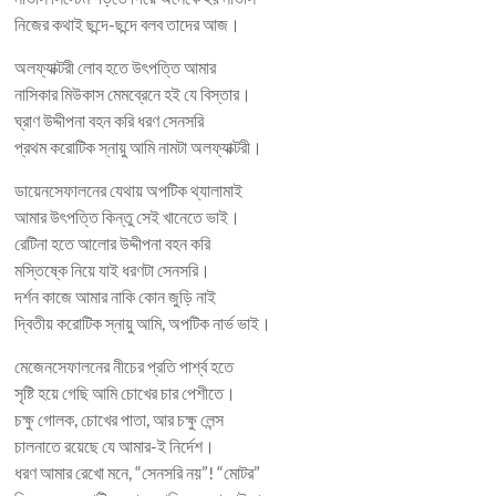
নিজের কথাই ছন্দে-ছন্দে বলব তাদের আজ।
অলফ্যাক্টরী লোব হতে উৎপত্তি আমার
নাসিকার মিউকাস মেমব্রেনে হই যে বিস্তার।
ঘ্রাণ উদ্দীপনা বহন করি ধরণ সেনসরি
প্রথম করোটিক স্নায়ু আমি নামটা অলফ্যাক্টরী।
ডায়েনসেফালনের যেথায় অপটিক থ্যালামাই
আমার উৎপত্তি কিন্তু সেই খানেতে ভাই।
রেটিনা হতে আলোর উদ্দীপনা বহন করি
মস্তিষ্কে নিয়ে যাই ধরণটা সেনসরি।
দর্শন কাজে আমার নাকি কোন জুড়ি নাই
দ্বিতীয় করোটিক স্নায়ু আমি, অপটিক নার্ভ ভাই।
মেজেনসেফালনের নীচের প্রতি পার্শ্ব হতে
সৃষ্টি হয়ে গেছি আমি চোখের চার পেশীতে।
চক্ষু গোলক, চোখের পাতা, আর চক্ষু লেন্স
চালনাতে রয়েছে যে আমার-ই নির্দেশ।
ধরণ আমার রেখো মনে, “সেনসরি নয়”! “মোটর”