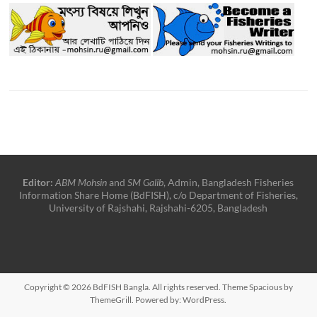
Editor:
ABM Mohsin
and
SM Galib
, Admin, Bangladesh Fisheries
Information Share Home (BdFISH), c/o Department of Fisheries,
University of Rajshahi, Rajshahi-6205, Bangladesh
Copyright © 2026
BdFISH Bangla
. All rights reserved. Theme
Spacious
by
ThemeGrill. Powered by:
WordPress
.