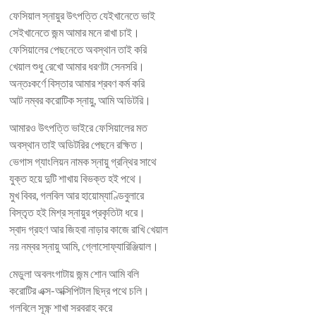
ফেসিয়াল স্নায়ুর উৎপত্তি যেইখানেতে ভাই
সেইখানেতে জন্ম আমার মনে রাখা চাই।
ফেসিয়ালের পেছনেতে অবস্থান তাই করি
খেয়াল শুধু রেখো আমার ধরণটা সেনসরি।
অন্তঃকর্ণে বিস্তার আমার শ্রবণ কর্ম করি
আট নম্বর করোটিক স্নায়ু, আমি অডিটরি।
আমারও উৎপত্তি ভাইরে ফেসিয়ালের মত
অবস্থান তাই অডিটরির পেছনে রক্ষিত।
ভেগাস গ্যাংলিয়ন নামক স্নায়ু গ্রন্থির সাথে
যুক্ত হয়ে দুটি শাখায় বিভক্ত হই পথে।
মুখ বিবর, গলবিল আর হায়োম্যাণ্ডিবুলারে
বিস্তৃত হই মিশ্র স্নায়ুর প্রকৃতিটা ধরে।
স্বাদ গ্রহণ আর জিহবা নাড়ার কাজে রাখি খেয়াল
নয় নম্বর স্নায়ু আমি, গ্লোসোফ্যারিঞ্জিয়াল।
মেডুলা অবলংগাটায় জন্ম শোন আমি বলি
করোটির এক্স-অক্সিপিটাল ছিদ্র পথে চলি।
গলবিলে সূক্ষ্ণ শাখা সরবরাহ করে