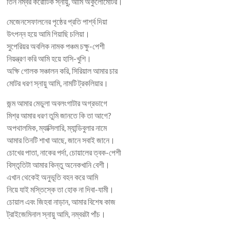
তিন নম্বর করোটিক স্নায়ু, আমি অকুলোমোটর।
মেজেনসেফালনের পৃষ্ঠের প্রতি পার্শ্ব দিয়া
উৎপন্ন হয়ে আমি গিয়াছি চলিয়া।
সুপেরিয়র অবলিক নামক পঞ্চম চক্ষু-পেশী
নিয়ন্ত্রণ করি আমি হয়ে হাসি-খুশি।
অক্ষি গোলক সঞ্চালন করি, সিরিয়াল আমার চার
মোটর ধরণ স্নায়ু আমি, নামটি ট্রকলিয়ার।
জন্ম আমার মেডুলা অবলংগাটার অগ্রভাগে
মিশ্র আমার ধরণ তুমি জানতে কি তা আগে?
অপথালমিক, ম্যাক্সিলারি, ম্যান্ডিবুলার নামে
আমার তিনটি শাখা আছে, জানে সবাই জানে।
চোখের পাতা, নাকের পর্দা, চোয়ালের ত্বক-পেশী
বিস্তৃতিটা আমার কিন্তু অনেকখানি বেশী।
এখান থেকেই অনুভূতি বহন করে আমি
নিয়ে যাই মস্তিস্কে তা হোক না দিবা-যামী।
চোয়াল এবং জিহবা নাড়ান, আমার বিশেষ কাজ
ট্রাইজেমিনাল স্নায়ু আমি, নম্বরটা পাঁচ।