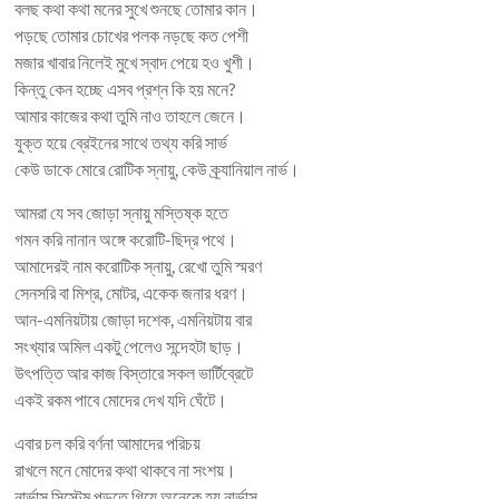
বলছ কথা কথা মনের সুখে শুনছে তোমার কান।
পড়ছে তোমার চোখের পলক নড়ছে কত পেশী
মজার খাবার নিলেই মুখে স্বাদ পেয়ে হও খুশী।
কিন্তু কেন হচ্ছে এসব প্রশ্ন কি হয় মনে?
আমার কাজের কথা তুমি নাও তাহলে জেনে।
যুক্ত হয়ে ব্রেইনের সাথে তথ্য করি সার্ভ
কেউ ডাকে মোরে রোটিক স্নায়ু, কেউ ক্র্যানিয়াল নার্ভ।
আমরা যে সব জোড়া স্নায়ু মস্তিষ্ক হতে
গমন করি নানান অঙ্গে করোটি-ছিদ্র পথে।
আমাদেরই নাম করোটিক স্নায়ু, রেখো তুমি স্মরণ
সেনসরি বা মিশ্র, মোটর, একেক জনার ধরণ।
আন-এমনিয়টায় জোড়া দশেক, এমনিয়টায় বার
সংখ্যার অমিল একটু পেলেও সন্দেহটা ছাড়।
উৎপত্তি আর কাজ বিস্তারে সকল ভার্টিব্রেটে
একই রকম পাবে মোদের দেখ যদি ঘেঁটে।
এবার চল করি বর্ণনা আমাদের পরিচয়
রাখলে মনে মোদের কথা থাকবে না সংশয়।
নার্ভাস সিস্টেম পড়তে গিয়ে অনেকে হয় নার্ভাস