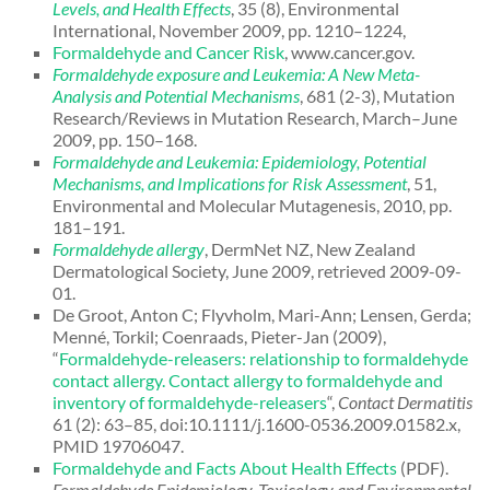
Levels, and Health Effects
, 35 (8), Environmental
International, November 2009, pp. 1210–1224,
Formaldehyde and Cancer Risk
, www.cancer.gov.
Formaldehyde exposure and Leukemia: A New Meta-
Analysis and Potential Mechanisms
, 681 (2-3), Mutation
Research/Reviews in Mutation Research, March–June
2009, pp. 150–168.
Formaldehyde and Leukemia: Epidemiology, Potential
Mechanisms, and Implications for Risk Assessment
, 51,
Environmental and Molecular Mutagenesis, 2010, pp.
181–191.
Formaldehyde allergy
, DermNet NZ, New Zealand
Dermatological Society, June 2009, retrieved 2009-09-
01.
De Groot, Anton C; Flyvholm, Mari-Ann; Lensen, Gerda;
Menné, Torkil; Coenraads, Pieter-Jan (2009),
“
Formaldehyde-releasers: relationship to formaldehyde
contact allergy. Contact allergy to formaldehyde and
inventory of formaldehyde-releasers
“,
Contact Dermatitis
61 (2): 63–85, doi:10.1111/j.1600-0536.2009.01582.x,
PMID 19706047.
Formaldehyde and Facts About Health Effects
(PDF).
Formaldehyde Epidemiology, Toxicology and Environmental