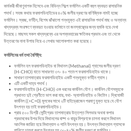
কার্যকরী জীবাণুনাশক হিসেবে এবং বিভিন্ন শিল্পে ফর্মালিন একটি বহুল ব্যবহৃত রাসায়নিক
পদার্থ। সহজ কথায় ফরমালডিহাইডের ৪০% জলীয় দ্রবণের বাণিজ্যিক নামই হচ্ছে
ফর্মালিন। স্বচ্ছ, বর্ণহীন, বিশেষ ঝাঁঝালো গন্ধযুক্ত এই রাসায়নিক পদার্থ মাছ ও অন্যান্য
খাদ্যদ্রব্য সংরক্ষণে ব্যবহৃত হওয়ায় বর্তমানে তা জনস্বাস্থ্যের জন্য হুমকি হয়ে দেখা
দিয়েছে। মাছসহ সকল খাদ্যদ্রব্যে এর অপব্যবহারের ক্ষতিকর প্রভাব এবং তা থেকে
উত্তরণের নানা উপায় নিয়ে এ লেখায় আলোকপাত করা হয়েছে।
ফর্মালিনের ধর্ম তথা বৈশিষ্ট্য:
ফর্মালিন হল ফরমালডিহাইড বা মিথানল (Methanal) গ্যাসের জলীয় দ্রবণ
(H-CHO) যাতে সাধারণত ৩৭- ৪০ শতাংশ ফরমালডিহাইড থাকে।
সাধারণ তাপমাত্রায় ফরমালডিহাইড একটি গন্ধযুক্ত বর্ণহীন গ্যাস।
এটি একটি দাহ্য পদার্থ।
ফরমালডিহাইড (H-CHO) এক ধরনের কার্বনিল যৌগ। কার্বনিল যৌগসমূহকে
প্রধানত দুই শ্রেণীতে ভাগ করা যায়, যথা- অ্যালডিহাইড ও কিটোন। দ্বিযোজী
কার্বনিল ((>C=0) মূলকের সাথে ২টি হাইড্রোজেন পরমাণু যুক্ত হয়ে যে যৌগ
উৎপন্ন হয় তাই ফরমালডিহাইড।
প্রায় ৫০০ ডিগ্রী সেন্টিগ্রেড তাপমাত্রায় উত্তপ্ত সিলভার অথবা কপার
প্রভাবকের উপর দিয়ে মিথানলের বাষ্প ও বায়ুর মিশ্রণকে চালনা করলে মিথানল
আংশিক জারিত হয়ে মিথান্যাল ও পানি উৎপন্ন হয়। উৎপন্ন মিথান্যাল গ্যাসকে
পানিতে চালনা করলে উৎপন্ন হয় ৩০-৪০% জলীয় দ্রবণ বা ফর্মালিন।