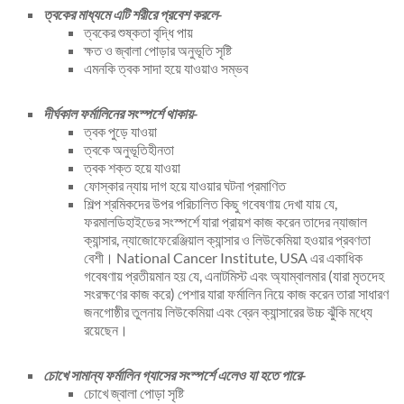
ত্বকের মাধ্যমে এটি শরীরে প্রবেশ করলে-
ত্বকের শুষ্কতা বৃদ্ধি পায়
ক্ষত ও জ্বালা পোড়ার অনুভূতি সৃষ্টি
এমনকি ত্বক সাদা হয়ে যাওয়াও সম্ভব
দীর্ঘকাল ফর্মালিনের সংস্পর্শে থাকায়-
ত্বক পুড়ে যাওয়া
ত্বকে অনুভূতিহীনতা
ত্বক শক্ত হয়ে যাওয়া
ফোস্কার ন্যায় দাগ হয়ে যাওয়ার ঘটনা প্রমাণিত
শিল্প শ্রমিকদের উপর পরিচালিত কিছু গবেষণায় দেখা যায় যে,
ফরমালডিহাইডের সংস্পর্শে যারা প্রায়শ কাজ করেন তাদের ন্যাজাল
ক্যান্সার, ন্যাজোফেরেঞ্জিয়াল ক্যান্সার ও লিউকেমিয়া হওয়ার প্রবণতা
বেশী। National Cancer Institute, USA এর একাধিক
গবেষণায় প্রতীয়মান হয় যে, এনাটমিস্ট এবং অ্যাম্বালমার (যারা মৃতদেহ
সংরক্ষণের কাজ করে) পেশার যারা ফর্মালিন নিয়ে কাজ করেন তারা সাধারণ
জনগোষ্ঠীর তুলনায় লিউকেমিয়া এবং ব্রেন ক্যান্সারের উচ্চ ঝুঁকি মধ্যে
রয়েছেন।
চোখে সামান্য ফর্মালিন গ্যাসের সংস্পর্শে এলেও যা হতে পারে-
চোখে জ্বালা পোড়া সৃষ্টি