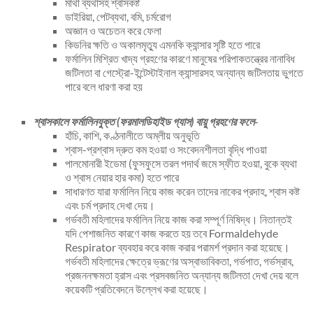
মাথা ব্যথাসহ শ্বাসকষ্ট
ডাইরিয়া, পেটব্যথা, বমি, চর্মরোগ
অজ্ঞান ও অচেতন করে ফেলা
কিডনির ক্ষতি ও অকালমৃত্যু এমনকি ক্যান্সার সৃষ্টি হতে পারে
ফর্মালিন মিশ্রিত খাদ্য গ্রহণের কারণে মানুষের পরিপাকতন্ত্রের নানাবিধ
জটিলতা বা গেস্ট্রো-ইন্টেস্টাইনাল ক্যান্সারসহ অন্যান্য জটিলতায় ভুগতে
পারে বলে ধারণা করা হয়
শ্বাসকালে ফর্মালিনযুক্ত (ফরমালডিহাইড গ্যাস) বায়ু গ্রহণের ফলে-
হাঁচি, কাশি, কণ্ঠনালীতে অম্লীয় অনুভূতি
শ্বাস-প্রশ্বাস দ্রুত কম হওয়া ও সংবেদনশীলতা বৃদ্ধি পাওয়া
পালমোনারী ইডেমা (ফুসফুসে তরল পদার্থ জমে স্ফীত হওয়া, বুকে ব্যথা
ও শ্বাস নেয়ার হার কমা) হতে পারে
সাধারণত যারা ফর্মালিন নিয়ে কাজ করেন তাদের নাকের প্রদাহ, শ্বাস কষ্ট
এবং চর্ম প্রদাহ দেখা দেয়।
গর্ভবতী মহিলাদের ফর্মালিন নিয়ে কাজ করা সম্পূর্ণ নিষিদ্ধ। নিতান্তই
যদি পেশাজনিত কারণে কাজ করতে হয় তবে Formaldehyde
Respirator ব্যবহার করে কাজ করার পরামর্শ প্রদান করা হয়েছে।
গর্ভবতী মহিলাদের ক্ষেত্রে ভ্রূণের অস্বাভাবিকতা, গর্ভপাত, গর্ভস্রাব,
প্রজননক্ষমতা হ্রাস এবং প্রসবজনিত অন্যান্য জটিলতা দেখা দেয় বলে
কয়েকটি প্রতিবেদনে উল্লেখ করা হয়েছে।