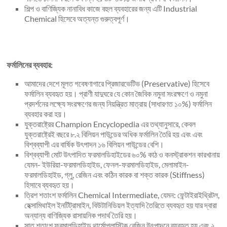
শিল্প ও বাণিজ্যিক নানাবিধ কাজে বহুল ব্যবহারের জন্য এটি Industrial
Chemical হিসেবে অত্যন্ত গুরুত্বপূর্ণ।
ফর্মালিনের ব্যবহার:
আমাদের দেশে মূলত গবেষণাগারে প্রিজারভেটিভ (Preservative) হিসেবে
ফর্মালিন ব্যবহৃত হয়। প্রাণী যাদুঘরে যে কোন জৈবিক নমুনা সংরক্ষণে ও নমুনা
প্রদর্শনের লক্ষ্যে সংরক্ষণের জন্য নিয়ন্ত্রিত মাত্রায় (সাধারণত ১০%) ফর্মালিন
ব্যবহার করা হয়।
যুক্তরাষ্ট্রের Champion Encyclopedia এর তথ্যানুসারে, কেবল
যুক্তরাষ্ট্রেই বছরে ৮.২ বিলিয়ন পাউন্ডের অধিক ফর্মালিন তৈরি হয় এবং এবং
বিশ্বব্যাপী এর বার্ষিক উৎপাদন ১৬ বিলিয়ন পাউন্ডের বেশি।
বিশ্বব্যাপী মোট উৎপাদিত ফরমালডিহাইডের ৬০% কাঠ ও কনস্ট্রাকশন কারখানায়
যেমন- ইউরিয়া-ফরমালডিহাইড, ফেনল-ফরমালডিহাইড, মেলামাইন-
ফরমালডিহাইড, গ্লু, রেজিন এবং কঠিন কারক বা শক্ত কারক (Stiffness)
হিসাবে ব্যবহৃত হয়।
ত্রিশ শতাংশ ফর্মালিন Chemical Intermediate, যেমন: ফেন্টাইরাইথ্রিটল,
হেক্সামিথাইল ইনটিট্রামাইন, বিউটানিডিয়ল ইত্যাদি তৈরিতে ব্যবহৃত হয় যার দ্বারা
অন্যান্য বাণিজ্যিক রাসায়নিক পদার্থ তৈরি হয়।
সাত শতাংশ ফরমালডিহাইড থার্মোপ্লাস্টিক রেজিন উৎপাদনে ব্যবহৃত হয় এবং ২