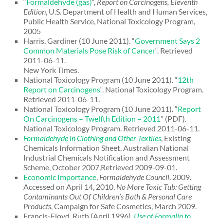
“
Formaldehyde (gas)
“,
Report on Carcinogens, Eleventh
Edition
, U.S. Department of Health and Human Services,
Public Health Service, National Toxicology Program,
2005
Harris, Gardiner (10 June 2011). “
Government Says 2
Common Materials Pose Risk of Cancer
“. Retrieved
2011-06-11.
New York Times.
National Toxicology Program (10 June 2011). “
12th
Report on Carcinogens
“. National Toxicology Program.
Retrieved 2011-06-11.
National Toxicology Program (10 June 2011). “
Report
On Carcinogens – Twelfth Edition – 2011
” (PDF).
National Toxicology Program. Retrieved 2011-06-11.
Formaldehyde in Clothing and Other Textiles
, Existing
Chemicals Information Sheet, Australian National
Industrial Chemicals Notification and Assessment
Scheme, October 2007,Retrieved 2009-09-01.
Economic Importance
,
Formaldehyde Council
. 2009.
Accessed on April 14, 2010.
No More Toxic Tub: Getting
Contaminants Out Of Children’s Bath & Personal Care
Products
, Campaign for Safe Cosmetics, March 2009.
Francis-Floyd, Ruth (April 1996),
Use of Formalin to