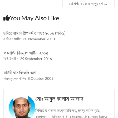
রেসিপি: চিংড়ি ও আলুর চপ
→
You May Also Like
ছবিতে বাংলার শিল্পকর্ম ও মাছঃ ২০০৯ (পর্ব-১)
এ বি এম মহসিন
30 November 2010
ফরমালিন নিয়ন্ত্রণ আইন, ২০১৫
বিডিফিশ টিম
29 September 2016
কাটারী বা নারিকেলি চেলা
শামস মুহাম্মদ গালিব
8 October 2009
মোঃ আবুল কালাম আজাদ
সিনিয়র উপজেলা মৎস্য অফিসার, মৎস্য অধিদপ্তর,
বাংলাদেশ। তিনি খুলনা বিশ্ববিদ্যালয় থেকে মৎস্যবিজ্ঞানে