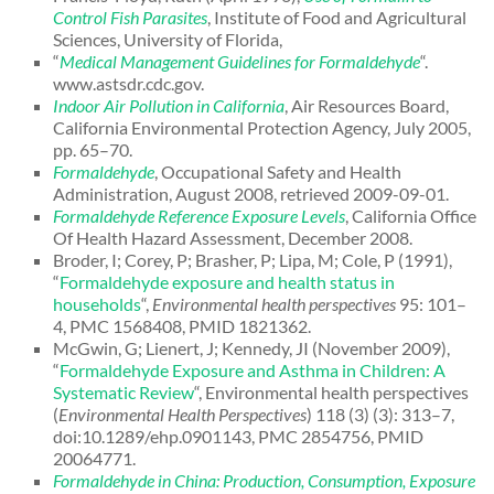
Control Fish Parasites
, Institute of Food and Agricultural
Sciences, University of Florida,
“
Medical Management Guidelines for Formaldehyde
“.
www.astsdr.cdc.gov.
Indoor Air Pollution in California
, Air Resources Board,
California Environmental Protection Agency, July 2005,
pp. 65–70.
Formaldehyde
, Occupational Safety and Health
Administration, August 2008, retrieved 2009-09-01.
Formaldehyde Reference Exposure Levels
, California Office
Of Health Hazard Assessment, December 2008.
Broder, I; Corey, P; Brasher, P; Lipa, M; Cole, P (1991),
“
Formaldehyde exposure and health status in
households
“,
Environmental health perspectives
95: 101–
4, PMC 1568408, PMID 1821362.
McGwin, G; Lienert, J; Kennedy, JI (November 2009),
“
Formaldehyde Exposure and Asthma in Children: A
Systematic Review
“, Environmental health perspectives
(
Environmental Health Perspectives
) 118 (3) (3): 313–7,
doi:10.1289/ehp.0901143, PMC 2854756, PMID
20064771.
Formaldehyde in China: Production, Consumption, Exposure