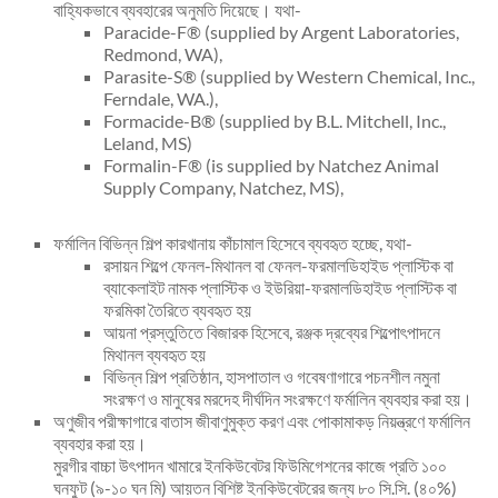
বাহ্যিকভাবে ব্যবহারের অনুমতি দিয়েছে। যথা-
Paracide-F® (supplied by Argent Laboratories,
Redmond, WA),
Parasite-S® (supplied by Western Chemical, Inc.,
Ferndale, WA.),
Formacide-B® (supplied by B.L. Mitchell, Inc.,
Leland, MS)
Formalin-F® (is supplied by Natchez Animal
Supply Company, Natchez, MS),
ফর্মালিন বিভিন্ন শিল্প কারখানায় কাঁচামাল হিসেবে ব্যবহৃত হচ্ছে, যথা-
রসায়ন শিল্পে ফেনল-মিথানল বা ফেনল-ফরমালডিহাইড প্লাস্টিক বা
ব্যাকেলাইট নামক প্লাস্টিক ও ইউরিয়া-ফরমালডিহাইড প্লাস্টিক বা
ফরমিকা তৈরিতে ব্যবহৃত হয়
আয়না প্রস্তুতিতে বিজারক হিসেবে, রঞ্জক দ্রব্যের শিল্পোৎপাদনে
মিথানল ব্যবহৃত হয়
বিভিন্ন শিল্প প্রতিষ্ঠান, হাসপাতাল ও গবেষণাগারে পচনশীল নমুনা
সংরক্ষণ ও মানুষের মরদেহ দীর্ঘদিন সংরক্ষণে ফর্মালিন ব্যবহার করা হয়।
অণুজীব পরীক্ষাগারে বাতাস জীবাণুমুক্ত করণ এবং পোকামাকড় নিয়ন্ত্রণে ফর্মালিন
ব্যবহার করা হয়।
মুরগীর বাচ্চা উৎপাদন খামারে ইনকিউবেটর ফিউমিগেশনের কাজে প্রতি ১০০
ঘনফুট (৯-১০ ঘন মি) আয়তন বিশিষ্ট ইনকিউবেটরের জন্য ৮০ সি.সি. (৪০%)