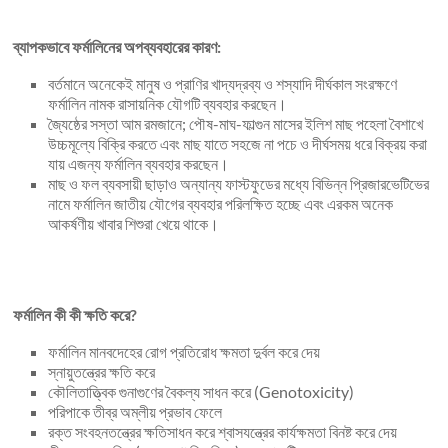
ব্যাপকভাবে ফর্মালিনের অপব্যবহারের কারণ:
বর্তমানে অনেকেই মানুষ ও প্রাণির খাদ্যদ্রব্য ও শস্যাদি দীর্ঘকাল সংরক্ষণে
ফর্মালিন নামক রাসায়নিক যৌগটি ব্যবহার করছেন।
জ্যৈষ্ঠের সস্তা আম রমজানে; পৌষ-মাঘ-ফাল্গুন মাসের ইলিশ মাছ পহেলা বৈশাখে
উচ্চমূল্যে বিক্রি করতে এবং মাছ যাতে সহজে না পচে ও দীর্ঘসময় ধরে বিক্রয় করা
যায় এজন্য ফর্মালিন ব্যবহার করছেন।
মাছ ও ফল ব্যবসায়ী ছাড়াও অন্যান্য ফাস্টফুডের মধ্যে বিভিন্ন প্রিজারভেটিভের
নামে ফর্মালিন জাতীয় যৌগের ব্যবহার পরিলক্ষিত হচ্ছে এবং এরকম অনেক
আকর্ষণীয় খাবার শিশুরা খেয়ে থাকে।
ফর্মালিন কী কী ক্ষতি করে?
ফর্মালিন মানবদেহের রোগ প্রতিরোধ ক্ষমতা দুর্বল করে দেয়
স্নায়ুতন্ত্রের ক্ষতি করে
কৌলিতাত্ত্বিক গুনাগুণের বৈকল্য সাধন করে (Genotoxicity)
পরিপাকে তীব্র অম্লীয় প্রভাব ফেলে
রক্ত সংবহনতন্ত্রের ক্ষতিসাধন করে শ্বাসযন্ত্রের কার্যক্ষমতা বিনষ্ট করে দেয়