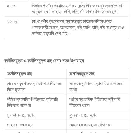
৫-১০
ঊর্ধ্বাংশে তীব্র প্রদাহসহ নাক ও কন্ঠনালীর মধ্যে খুব জ্বালাপোড়া
অনুভূত হয়। তাছাড়া কাশি, হাঁচি, বমি, মাথাব্যাথাতো আছেই।
২৫-৫০
মাংশপেশীর ধ্বংসসাধন, স্বাসযন্ত্রের মারাত্মক ৰতিসাধনসহ
পালমোনারী ইডেমা, অচেতনতা, বমি, কাশি, হাঁচি, বমি, মাথাব্যাথা ও
দুর্বলতা ইত্যাদি দেখা যায়।
ফর্মালিনযুক্ত ও ফর্মালিনমুক্ত মাছ চেনার সহজ উপায় হল-
ফর্মালিনযুক্ত মাছ
ফর্মালিনমুক্ত মাছ
মাছের চক্ষুগোলক ফ্যাকাশে ও ভিতরের
মাছের চক্ষুগোলক স্বাভাবিক ও লালচে
দিকে ঢুকানো
বর্ণের
শরীরে স্বাভাবিক পিচ্ছিলতা সৃষ্টিকারি
শরীরে স্বাভাবিক পিচ্ছিলতা সৃষ্টিকারি
মিউকাস থাকে না
মিউকাস থাকে
ফুলকা কালচে বর্ণের
ফুলকা লালচে বর্ণের
দেহ বেশ শুষ্ক হয়
দেহ শুষ্ক হয় না, আর্দ্র থাকে