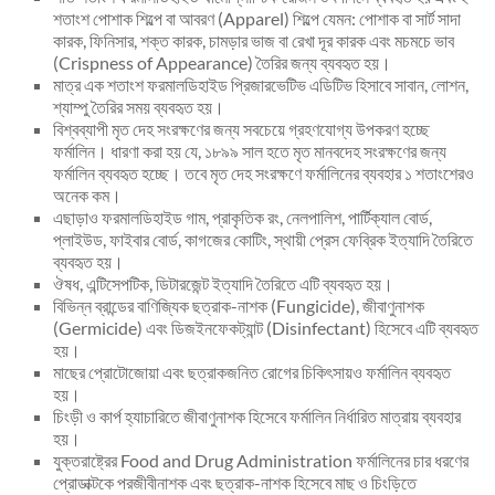
শতাংশ পোশাক শিল্পে বা আবরণ (Apparel) শিল্পে যেমন: পোশাক বা সার্ট সাদা
কারক, ফিনিসার, শক্ত কারক, চামড়ার ভাজ বা রেখা দূর কারক এবং মচমচে ভাব
(Crispness of Appearance) তৈরির জন্য ব্যবহৃত হয়।
মাত্র এক শতাংশ ফরমালডিহাইড প্রিজারভেটিভ এডিটিভ হিসাবে সাবান, লোশন,
শ্যাম্পু তৈরির সময় ব্যবহৃত হয়।
বিশ্বব্যাপী মৃত দেহ সংরক্ষণের জন্য সবচেয়ে গ্রহণযোগ্য উপকরণ হচ্ছে
ফর্মালিন। ধারণা করা হয় যে, ১৮৯৯ সাল হতে মৃত মানবদেহ সংরক্ষণের জন্য
ফর্মালিন ব্যবহৃত হচ্ছে। তবে মৃত দেহ সংরক্ষণে ফর্মালিনের ব্যবহার ১ শতাংশেরও
অনেক কম।
এছাড়াও ফরমালডিহাইড গাম, প্রাকৃতিক রং, নেলপালিশ, পার্টিক্যাল বোর্ড,
প্লাইউড, ফাইবার বোর্ড, কাগজের কোটিং, স্থায়ী প্রেস ফেব্রিক ইত্যাদি তৈরিতে
ব্যবহৃত হয়।
ঔষধ, এন্টিসেপটিক, ডিটারজেন্ট ইত্যাদি তৈরিতে এটি ব্যবহৃত হয়।
বিভিন্ন ব্রান্ডের বাণিজ্যিক ছত্রাক-নাশক (Fungicide), জীবাণুনাশক
(Germicide) এবং ডিজইনফেকট্যান্ট (Disinfectant) হিসেবে এটি ব্যবহৃত
হয়।
মাছের প্রোটোজোয়া এবং ছত্রাকজনিত রোগের চিকিৎসায়ও ফর্মালিন ব্যবহৃত
হয়।
চিংড়ী ও কার্প হ্যাচারিতে জীবাণুনাশক হিসেবে ফর্মালিন নির্ধারিত মাত্রায় ব্যবহার
হয়।
যুক্তরাষ্ট্রের Food and Drug Administration ফর্মালিনের চার ধরণের
প্রোডাক্টকে পরজীবীনাশক এবং ছত্রাক-নাশক হিসেবে মাছ ও চিংড়িতে