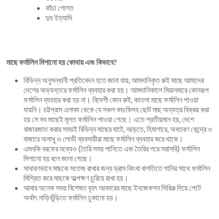
কাঁচা গোশত
দুধ ইত্যাদি
মাছে ফর্মালিন মিশানো হয় কোথায় এবং কিভাবে?
বিভিন্ন অনুসন্ধানী প্রতিবেদন হতে জানা যায়, আমদানিকৃত রুই মাছে আমাদের
দেশের অভ্যন্তরে ফর্মালিন ব্যবহার করা হয়। আমদানিকালে মিয়ানমারে কোনরূপ
ফর্মালিন ব্যবহার করা হয় না। বিদেশী কোন রুই, কাতলা মাছে ফর্মালিন পাওয়া
যায়নি। চট্টগ্রাম এলাকা থেকে যে সকল কাচকিসহ ছোট মাছ অন্যত্র বিক্রয় করা
হয় সে সব মাছেই মূলত ফর্মালিন পাওয়া গেছে। এতে প্রতীয়মান হয়, দেশে
বাজারজাত করার সময়ই বিভিন্ন মাছের ঘাটে, আড়তে, হিমাগারে, অবতরণ কেন্দ্রে ও
বাজারে অসাধু ও লোভী ব্যবসায়ীরা মাছে ফর্মালিন ব্যবহার করে থাকে।
এমনকি বরফের মধ্যেও (তৈরি সময় পানিতে এবং তৈরির পরে সরাসরি) ফর্মালিন
মিশানো হয় বলে জানা গেছে।
সাধারণভাবে মাছকে সতেজ রাখার জন্য ড্রাম কিংবা বালতিতে পানির সাথে ফর্মালিন
মিশ্রিত করে মাছকে অল্পক্ষণ চুরিয়ে রাখা হয়।
আবার অনেক সময় বিশেষত বৃহৎ আকারের মাছে ইনজেকশন সিরিঞ্জ দিয়ে পেটে
অর্থাৎ নাড়িভুঁড়িতে ফর্মালিন ঢুকানো হয়।