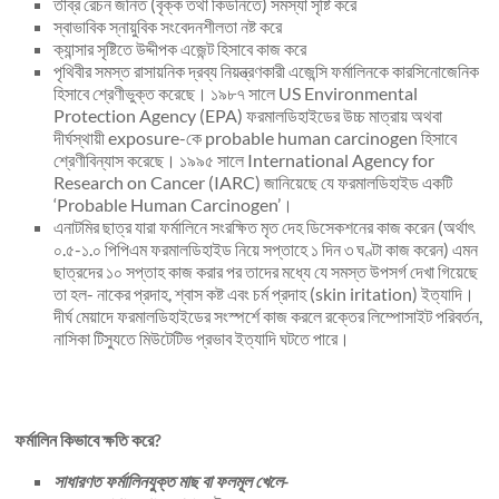
তীব্র রেচন জনিত (বৃক্ক তথা কিডনিতে) সমস্যা সৃষ্টি করে
স্বাভাবিক স্নায়ুবিক সংবেদনশীলতা নষ্ট করে
ক্যান্সার সৃষ্টিতে উদ্দীপক এজেন্ট হিসাবে কাজ করে
পৃথিবীর সমস্ত রাসায়নিক দ্রব্য নিয়ন্ত্রণকারী এজেন্সি ফর্মালিনকে কারসিনোজেনিক
হিসাবে শ্রেণীভুক্ত করেছে। ১৯৮৭ সালে US Environmental
Protection Agency (EPA) ফরমালডিহাইডের উচ্চ মাত্রায় অথবা
দীর্ঘস্থায়ী exposure-কে probable human carcinogen হিসাবে
শ্রেণীবিন্যাস করেছে। ১৯৯৫ সালে International Agency for
Research on Cancer (IARC) জানিয়েছে যে ফরমালডিহাইড একটি
‘Probable Human Carcinogen’।
এনাটমির ছাত্র যারা ফর্মালিনে সংরক্ষিত মৃত দেহ ডিসেকশনের কাজ করেন (অর্থাৎ
০.৫-১.০ পিপিএম ফরমালডিহাইড নিয়ে সপ্তাহে ১ দিন ৩ ঘণ্টা কাজ করেন) এমন
ছাত্রদের ১০ সপ্তাহ কাজ করার পর তাদের মধ্যে যে সমস্ত উপসর্গ দেখা গিয়েছে
তা হল- নাকের প্রদাহ, শ্বাস কষ্ট এবং চর্ম প্রদাহ (skin iritation) ইত্যাদি।
দীর্ঘ মেয়াদে ফরমালডিহাইডের সংস্পর্শে কাজ করলে রক্তের লিম্পোসাইট পরিবর্তন,
নাসিকা টিস্যুতে মিউটেটিভ প্রভাব ইত্যাদি ঘটতে পারে।
ফর্মালিন কিভাবে ক্ষতি করে?
সাধারণত ফর্মালিনযুক্ত মাছ বা ফলমূল খেলে-