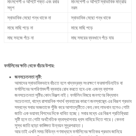
মাংসপেশী ও আঁশটে শক্ত এবং রবার
মাংসপেশী ও আঁশটে স্বাভাবিক মাত্রায়
সদৃশ
নরম
স্বাভাবিক মেছো গন্ধ থাকে না
স্বাভাবিক মেছো গন্ধ থাকে
মাছে মাছি পড়ে না
মাছে মাছি পড়ে
মাছ সহজে পঁচে না
মাছ সময়ের ব্যবধানে পঁচে যায়
ফর্মালিনের ক্ষতি থেকে বাঁচার উপায়:
জনসচেতনতা সৃষ্টি:
আমাদের স্বাভাবিকভাবে বাঁচতে হলে খাদ্যদ্রব্য সংরক্ষণে ফরমালডিহাইড বা
ফর্মালিনের অপরিণামদর্শী ব্যবহার রোধ করতে হবে এবং এজন্য ব্যাপক
জনসচেতনতা সৃষ্টির কোন বিকল্প নাই। ফর্মালিন বিষয়ে জনগণের বিদ্যমান
অচেতনতা, খাদ্যে রাসায়নিক পদার্থ ব্যবহারের কারণে জনস্বাস্থ্যে এর বিরূপ প্রভাব
সম্বন্ধে সবার অজ্ঞতাকে পুঁজি করে আপাতদৃষ্টিতে কেহ কেহ লাভবান হলেও গোটা
জাতি এক ভয়াবহ বিপদের দিকে ধাবিত হচ্ছে। সবার মধ্যে এর বিরূপ প্রতিক্রিয়া
সৃষ্টি হলে তা গোটা অর্থনৈতিক ব্যবস্থাপনায় ধ্বস নামিয়ে দিতে পারে। কেননা
সুস্থ জাতি ছাড়া কাঙ্ক্ষিত উন্নয়ন সুদূরপরাহত।
আর তাই এখনি সময় বিভিন্ন গণমাধ্যমে ফর্মালিনের ক্ষতিকর প্রভাব জানিয়ে