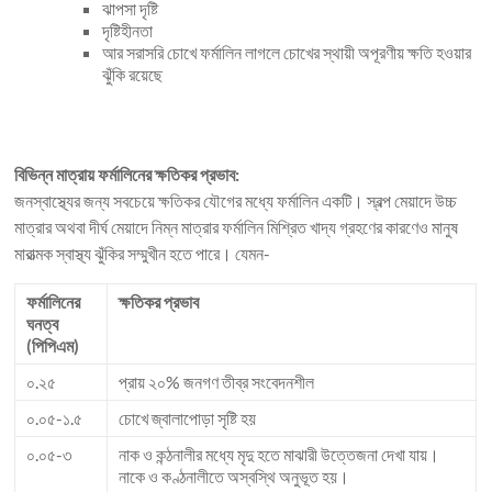
ঝাপসা দৃষ্টি
দৃষ্টিহীনতা
আর সরাসরি চোখে ফর্মালিন লাগলে চোখের স্থায়ী অপূরণীয় ক্ষতি হওয়ার
ঝুঁকি রয়েছে
বিভিন্ন মাত্রায় ফর্মালিনের ক্ষতিকর প্রভাব:
জনস্বাস্থ্যের জন্য সবচেয়ে ক্ষতিকর যৌগের মধ্যে ফর্মালিন একটি। স্বল্প মেয়াদে উচ্চ
মাত্রার অথবা দীর্ঘ মেয়াদে নিম্ন মাত্রার ফর্মালিন মিশ্রিত খাদ্য গ্রহণের কারণেও মানুষ
মারাত্মক স্বাস্থ্য ঝুঁকির সম্মুখীন হতে পারে। যেমন-
ফর্মালিনের
ক্ষতিকর প্রভাব
ঘনত্ব
(পিপিএম)
০.২৫
প্রায় ২০% জনগণ তীব্র সংবেদনশীল
০.০৫-১.৫
চোখে জ্বালাপোড়া সৃষ্টি হয়
০.০৫-৩
নাক ও কন্ঠনালীর মধ্যে মৃদু হতে মাঝারী উত্তেজনা দেখা যায়।
নাকে ও কণ্ঠনালীতে অস্বস্থি অনুভূত হয়।