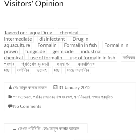
Visitors' Opinion
Tagged on:
aqua Drug
chemical
intermediate
disinfectant
Drug in
aquaculture
Formalin
Formalin in fish
Formalin in
prawn
fungicide
germicide
industrial
chemical
use of formalin
use of formalin in fish
ক্ষতিকর
প্রভাব
প্রতিরোধ ব্যবস্থা
ফরমালিন
ফরমালিন ও
মাছ
ফর্মালিন
ভয়াবহ
মাছ
মাছে ফরমালিন
মোঃ আবুল কালাম আজাদ
31 January 2012
গণ সচেতনতা
,
প্রক্রিয়াজাতকরণ ও সংরক্ষণ
,
মান নিয়ন্ত্রণ
,
মাৎস্য প্রযুক্তি
No Comments
←
লেখক পরিচিতি: মোঃ আবুল কালাম আজাদ