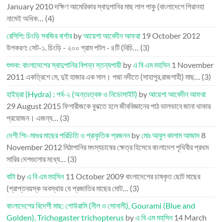
January 2010
দক্ষিণ আমেরিকার স্বাদুপানির মাছ লাল পাকু (বাংলাদেশে পিরানহা
নামেই অধিক…
(4)
রেসিপি: চিংড়ি সবজির বার্গার
by
আয়েশা আবেদীন আফরা
19 October 2012
উপকরণ: সেট-১. চিংড়ি - ২০০ গ্রাম পটল - ৪টি (বিচি…
(3)
শুশুক: বাংলাদেশের স্বাদুপানির বিপন্ন স্তন্যপায়ী
by
এ বি এম মহসিন
1 November
2011
একত্রিশে মে, দুই হাজার এক সাল। পদ্মা নদীতে (সাহাপুর,রাজশাহী) মাছ…
(3)
হাইড্রা (Hydra) : পর্ব-২ (অন্তঃত্বক ও নিডোসাইট)
by
আয়েশা আবেদীন আফরা
29 August 2015
ফিশারীজকে বুঝতে হলে জীববিজ্ঞানের পাঠ ভালভাবে জানা থাকার
প্রয়োজন। এজন্য…
(3)
দেশী শিং-মাগুর মাছের পরিচিতি ও প্রাকৃতিক প্রজনন
by
মোঃ আবুল কালাম আজাদ
8
November 2012
মিঠাপানির মৎস্যচাষের ক্ষেত্র হিসেবে বাংলাদেশ পৃথিবীর প্রথম
সারির দেশগুলোর মধ্যে…
(3)
বাটা
by
এ বি এম মহসিন
11 October 2009
বাংলাদেশের চাষকৃত ছোট মাছের
(প্রাপ্তবয়স্ক অবস্থায় যে প্রজাতির মাছের মোট…
(3)
বাংলাদেশের বিদেশী মাছ: গোউরামি (নীল ও সোনালী), Gourami (Blue and
Golden), Trichogaster trichopterus
by
এ বি এম মহসিন
14 March