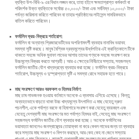
ব্যক্তি উপ-বিধি-৯ এর বিধান লঙ্ঘন করে, তাহা হইলে ক্ষমতাপ্রাপ্ত কর্মকর্তা বা
পরিদর্শক উক্ত ব্যক্তিকে সর্বোচ্চ ৫০,০০০/- টাকা এবং সর্বনিম্ন ১০,০০০/- টাকা
পর্যন্ত জরিমানা করিতে পারিবেন বা তাহার প্রতিষ্ঠানের লাইসেন্স সাময়িকভাবে
বাতিল করিতে পারিবেন।
ফর্মালিন ক্রয়-বিক্রয়ে শর্তারোপ:
ফর্মালিন বা অন্যান্য প্রিজারভেটিভের অপরিণামদর্শী ব্যবহার নানাবিধ ভয়াবহ
সমস্যা সৃষ্টি করছে। মানুষ বৈশ্বিক দ্রব্যমূল্যের ঊর্ধ্বগতির এই ক্রান্তিকালে টিকে
থাকতে সহজে অধিক মুনাফা লাভের আশায় তাদের পণ্যকে সহজে সংরক্ষণ করে
উচ্চমূল্যে বিক্রয় করতে আগ্রহী। আর এ ক্ষেত্রে নির্বিচারে সস্তায়, সহজলভ্য
ফর্মালিন জাতীয় যৌগ খাদ্যদ্রব্যে ব্যবহার করা হচ্ছে। ফর্মালিন ক্রয়-বিক্রয়ে
শর্তারোপ, উচ্চমূল্য ও দুস্প্রাপ্যতা সৃষ্টি এ সমস্যা রোধে সহায়ক হতে পারে।
মাছ সংরক্ষণে আরও বরফকল ও হিমঘর নির্মাণ:
মাছ চাষ লাভজনক হওয়ায় বর্তমানে অনেকে এ ব্যবসায় এগিয়ে এসেছে। কিন্তু
অব্যহতভাবে বাড়তে থাকা উচ্চ খাদ্যমূল্যে উৎপাদিত এ মাছ যেহেতু দ্রুত
পচনশীল, একে পর্যাপ্ত বরফে বা হিমাগারে সংরক্ষণ করা যেহেতু ব্যয়বহুল এবং
যেহেতু দেশব্যাপী মাছ সংরক্ষণের মত পর্যাপ্ত হিমঘর নাই, সেহেতু মাছ সংরক্ষণে
সহজলভ্য ফর্মালিন জাতীয় যৌগ ব্যবহার করা হচ্ছে। অনেকে ফর্মালিনের
ভয়াবহতা জানলেও জনস্বাস্থ্যের তোয়াক্কা না করে কেবল লাভের জন্য তা ব্যবহার
করে সস্তায় মাছ সংরক্ষণ ও বিপণন করছেন, আর কেহ কেহ না জেনে সস্তায়
পাওয়া এ মাছ কিনছেন। কাজেই দেশব্যাপী মাছ সংরক্ষণের মত পর্যাপ্ত বরফকল