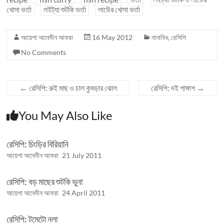
খোসা ভর্তা
লইট্যা শুটকি ভর্তা
লাউের খোসা ভর্তা
আয়েশা আবেদীন আফরা
16 May 2012
নানাবিধ
,
রেসিপি
No Comments
←
রেসিপি: রুই মাছ ও চাল কুমড়ার ঝোল
রেসিপি: দই পাঙ্গাশ
→
You May Also Like
রেসিপি: চিংড়ির বিরিয়ানি
আয়েশা আবেদীন আফরা
21 July 2011
রেসিপি: বড় মাছের শুটকি ভুনা
আয়েশা আবেদীন আফরা
24 April 2011
রেসিপি: টমেটো নলা