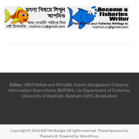
Editor:
ABM Mohsin
and
SM Galib
, Admin, Bangladesh Fisheries
Information Share Home (BdFISH), c/o Department of Fisheries,
University of Rajshahi, Rajshahi-6205, Bangladesh
Copyright © 2026
BdFISH Bangla
. All rights reserved. Theme
Spacious
by
ThemeGrill. Powered by:
WordPress
.