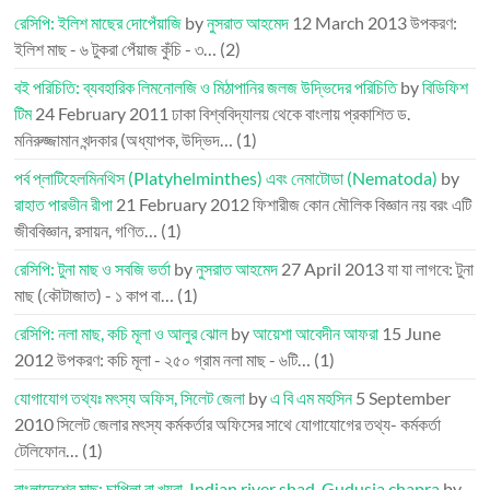
রেসিপি: ইলিশ মাছের দোপেঁয়াজি
by
নুসরাত আহমেদ
12 March 2013
উপকরণ:
ইলিশ মাছ - ৬ টুকরা পেঁয়াজ কুঁচি - ৩…
(2)
বই পরিচিতি: ব্যবহারিক লিমনোলজি ও মিঠাপানির জলজ উদ্ভিদের পরিচিতি
by
বিডিফিশ
টিম
24 February 2011
ঢাকা বিশ্ববিদ্যালয় থেকে বাংলায় প্রকাশিত ড.
মনিরুজ্জামান খন্দকার (অধ্যাপক, উদ্ভিদ…
(1)
পর্ব প্লাটিহেলমিনথিস (Platyhelminthes) এবং নেমাটোডা (Nematoda)
by
রাহাত পারভীন রীপা
21 February 2012
ফিশারীজ কোন মৌলিক বিজ্ঞান নয় বরং এটি
জীববিজ্ঞান, রসায়ন, গণিত…
(1)
রেসিপি: টুনা মাছ ও সবজি ভর্তা
by
নুসরাত আহমেদ
27 April 2013
যা যা লাগবে: টুনা
মাছ (কৌটাজাত) - ১ কাপ বা…
(1)
রেসিপি: নলা মাছ, কচি মূলা ও আলুর ঝোল
by
আয়েশা আবেদীন আফরা
15 June
2012
উপকরণ: কচি মূলা - ২৫০ গ্রাম নলা মাছ - ৬টি…
(1)
যোগাযোগ তথ্যঃ মৎস্য অফিস, সিলেট জেলা
by
এ বি এম মহসিন
5 September
2010
সিলেট জেলার মৎস্য কর্মকর্তার অফিসের সাথে যোগাযোগের তথ্য- কর্মকর্তা
টেলিফোন…
(1)
বাংলাদেশের মাছ: চাপিলা বা খয়রা, Indian river shad, Gudusia chapra
by