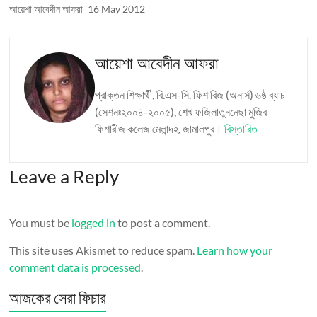
আয়েশা আবেদীন আফরা
16 May 2012
আয়েশা আবেদীন আফরা
প্রাক্তন শিক্ষার্থী, বি.এস-সি. ফিশারিজ (অনার্স) ৬ষ্ঠ ব্যাচ
(সেশনঃ২০০৪-২০০৫), শেখ ফজিলাতুননেছা মুজিব
ফিশারীজ কলেজ মেলান্দহ, জামালপুর।
বিস্তারিত
Leave a Reply
You must be
logged in
to post a comment.
This site uses Akismet to reduce spam.
Learn how your
comment data is processed
.
আজকের সেরা ফিচার