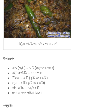
লইট্যা শুটকি ও লাউের খোসা ভর্তা
উপকরণ:
লাউ (ছোট) – ১ টি (শুধুমাত্র খোসা)
লইট্যা শুটকি – ১০০ গ্রাম
পিঁয়াজ – ২ টি (কুচি করে কাটা)
রসুন – ১ টি (কুচি করে কাটা)
কাঁচা মরিচ – ১০/১৫ টি
লবণ ও তেল পরিমাণ মত।
পদ্ধতি: