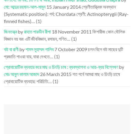
মো: আব্দুর রহমান-আল-মামুন
15 January 2014
শ্রেণীতাত্ত্বিক অবস্থান
(Systematic position): পর্ব: Chordata শ্রেণী: Actinopterygii (Ray-
finned fishes)…
(1)
জিনতত্ত্ব
by
রাহাত পারভীন রীপা
18 November 2011
ফিশারীজ কোন মৌলিক
বিজ্ঞান নয় বরং এটি জীববিজ্ঞান, রসায়ন, গণিত…
(1)
বউ বা রাণী
by
শামস মুহাম্মদ গালিব
7 October 2009
চলন বিলে বউ মাছের দুটি
প্রজাতি পাওয়া যায়, যারা দেখতে…
(1)
প্রোবায়োটিক ব্যবহার করে মাছ ও চিংড়ি চাষ : ব্যবস্থাপনা ও আয়-ব্যয় বিশ্লেষণ
by
মোঃ আবুল কালাম আজাদ
26 March 2015
গত পর্বে আমরা মাছ ও চিংড়ি চাষে
প্রোবায়োটিক ব্যবহার: পরিচিতি…
(1)