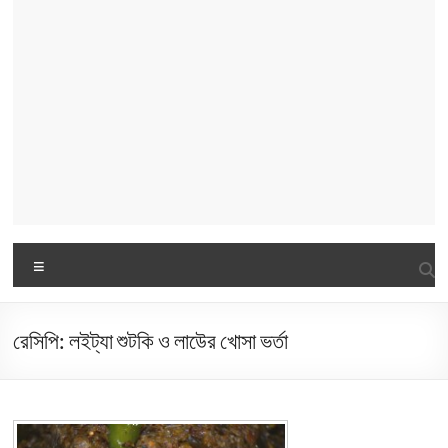
Menu
রেসিপি: লইট্যা শুটকি ও লাউের খোসা ভর্তা