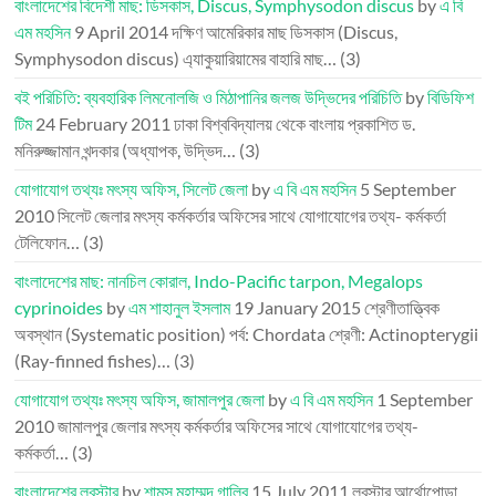
বাংলাদেশের বিদেশী মাছ: ডিসকাস, Discus, Symphysodon discus
by
এ বি
এম মহসিন
9 April 2014
দক্ষিণ আমেরিকার মাছ ডিসকাস (Discus,
Symphysodon discus) এ্যাকুয়ারিয়ামের বাহারি মাছ…
(3)
বই পরিচিতি: ব্যবহারিক লিমনোলজি ও মিঠাপানির জলজ উদ্ভিদের পরিচিতি
by
বিডিফিশ
টিম
24 February 2011
ঢাকা বিশ্ববিদ্যালয় থেকে বাংলায় প্রকাশিত ড.
মনিরুজ্জামান খন্দকার (অধ্যাপক, উদ্ভিদ…
(3)
যোগাযোগ তথ্যঃ মৎস্য অফিস, সিলেট জেলা
by
এ বি এম মহসিন
5 September
2010
সিলেট জেলার মৎস্য কর্মকর্তার অফিসের সাথে যোগাযোগের তথ্য- কর্মকর্তা
টেলিফোন…
(3)
বাংলাদেশের মাছ: নানচিল কোরাল, Indo-Pacific tarpon, Megalops
cyprinoides
by
এম শাহানুল ইসলাম
19 January 2015
শ্রেণীতাত্ত্বিক
অবস্থান (Systematic position) পর্ব: Chordata শ্রেণী: Actinopterygii
(Ray-finned fishes)…
(3)
যোগাযোগ তথ্যঃ মৎস্য অফিস, জামালপুর জেলা
by
এ বি এম মহসিন
1 September
2010
জামালপুর জেলার মৎস্য কর্মকর্তার অফিসের সাথে যোগাযোগের তথ্য-
কর্মকর্তা…
(3)
বাংলাদেশের লবস্টার
by
শামস মুহাম্মদ গালিব
15 July 2011
লবস্টার আর্থোপোডা