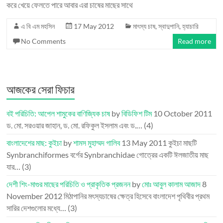
করে খেয়ে ফেলতে পারে আবার এরা চাষের মাছের সাথে
এ বি এম মহসিন
17 May 2012
মাৎস্য চাষ
,
স্বাদুপানি
,
হ্যাচারি
No Comments
Read more
আজকের সেরা ফিচার
বই পরিচিতি: আপেল শামুকের বাণিজ্যিক চাষ
by
বিডিফিশ টিম
10 October 2011
ড. মো. সরওয়ার জাহান, ড. মো. রফিকুল ইসলাম এবং ড.…
(4)
বাংলাদেশের মাছ: কুইচা
by
শামস মুহাম্মদ গালিব
13 May 2011
কুইচা মাছটি
Synbranchiformes বর্গের Synbranchidae গোত্রের একটি ঈলজাতীয় মাছ
যার…
(3)
দেশী শিং-মাগুর মাছের পরিচিতি ও প্রাকৃতিক প্রজনন
by
মোঃ আবুল কালাম আজাদ
8
November 2012
মিঠাপানির মৎস্যচাষের ক্ষেত্র হিসেবে বাংলাদেশ পৃথিবীর প্রথম
সারির দেশগুলোর মধ্যে…
(3)