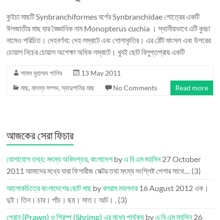
কুইচা মাছটি Synbranchiformes বর্গের Synbranchidae গোত্রের একটি
ঈলজাতীয় মাছ যার বৈজ্ঞানিক নাম Monopterus cuchia । স্থানীয়ভাবে এটি কুচ্চা
নামেও পরিচিত। দেহবর্ণনা: দেহ লম্বাটে এবং গোলাকৃতির। এর ঠোঁট মাংসল এবং উপরের
চোয়াল নিচের চোয়াল অপেক্ষা অধিক লম্বাটে। খুবই ছোট বিলুপ্তপ্রায় একটি
শামস মুহাম্মদ গালিব
13 May 2011
মাছ
,
মাৎস্য সম্পদ
,
স্বাদুপানির মাছ
No Comments
Read more
আজকের সেরা ফিচার
যোগাযোগ তথ্য: মৎস্য অধিদপ্তর, বাংলাদেশ
by
এ বি এম মহসিন
27 October
2011
আমাদের মধ্যে যারা ফিশারীজ সেক্টর তথা মৎস্য সংশ্লিষ্ট পেশার সাথে…
(3)
আলোকচিত্রে বাংলাদেশের ছোট মাছ
by
বলরাম মহলদার
16 August 2012
এক।
দুই। তিন। চার। পাঁচ। ছয়। সাত। আট। .
(3)
প্রোন (Prawn) ও শ্রিম্প (Shrimp) এর মধ্যে পার্থক্য
by
এ বি এম মহসিন
26