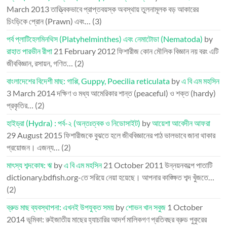
March 2013
তাত্ত্বিকভাবে প্রাপ্তবয়স্ক অবস্থায় তুলনামূলক বড় আকারের
চিংড়িকে প্রোন (Prawn) এবং…
(3)
পর্ব প্লাটিহেলমিনথিস (Platyhelminthes) এবং নেমাটোডা (Nematoda)
by
রাহাত পারভীন রীপা
21 February 2012
ফিশারীজ কোন মৌলিক বিজ্ঞান নয় বরং এটি
জীববিজ্ঞান, রসায়ন, গণিত…
(2)
বাংলাদেশের বিদেশী মাছ: গাপ্পি, Guppy, Poecilia reticulata
by
এ বি এম মহসিন
3 March 2014
দক্ষিণ ও মধ্য আমেরিকার শান্ত (peaceful) ও শক্ত (hardy)
প্রকৃতির…
(2)
হাইড্রা (Hydra) : পর্ব-২ (অন্তঃত্বক ও নিডোসাইট)
by
আয়েশা আবেদীন আফরা
29 August 2015
ফিশারীজকে বুঝতে হলে জীববিজ্ঞানের পাঠ ভালভাবে জানা থাকার
প্রয়োজন। এজন্য…
(2)
মাৎস্য শব্দকোষ: ঋ
by
এ বি এম মহসিন
21 October 2011
উন্নয়নকল্পে পাতাটি
dictionary.bdfish.org-তে সরিয়ে নেয়া হয়েছে। আপনার কাঙ্ক্ষিত শব্দ খুঁজতে…
(2)
ব্রুড মাছ ব্যবস্থাপনা: এখনই উপযুক্ত সময়
by
শোভন খান সবুজ
1 October
2014
ভূমিকা: রুইজাতীয় মাছের হ্যাচারির আদর্শ মালিকগণ প্রতিবছর ব্রুড পুকুরের