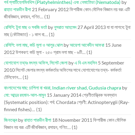
পর্ব প্লাটিহেলমিনথিস (Platyhelminthes) এবং নেমাটোডা (Nematoda)
by
রাহাত পারভীন রীপা
21 February 2012
ফিশারীজ কোন মৌলিক বিজ্ঞান নয় বরং এটি
জীববিজ্ঞান, রসায়ন, গণিত…
(1)
রেসিপি: টুনা মাছ ও সবজি ভর্তা
by
নুসরাত আহমেদ
27 April 2013
যা যা লাগবে: টুনা
মাছ (কৌটাজাত) - ১ কাপ বা…
(1)
রেসিপি: নলা মাছ, কচি মূলা ও আলুর ঝোল
by
আয়েশা আবেদীন আফরা
15 June
2012
উপকরণ: কচি মূলা - ২৫০ গ্রাম নলা মাছ - ৬টি…
(1)
যোগাযোগ তথ্যঃ মৎস্য অফিস, সিলেট জেলা
by
এ বি এম মহসিন
5 September
2010
সিলেট জেলার মৎস্য কর্মকর্তার অফিসের সাথে যোগাযোগের তথ্য- কর্মকর্তা
টেলিফোন…
(1)
বাংলাদেশের মাছ: চাপিলা বা খয়রা, Indian river shad, Gudusia chapra
by
মো: আব্দুর রহমান-আল-মামুন
15 January 2014
শ্রেণীতাত্ত্বিক অবস্থান
(Systematic position): পর্ব: Chordata শ্রেণী: Actinopterygii (Ray-
finned fishes)…
(1)
জিনতত্ত্ব
by
রাহাত পারভীন রীপা
18 November 2011
ফিশারীজ কোন মৌলিক
বিজ্ঞান নয় বরং এটি জীববিজ্ঞান, রসায়ন, গণিত…
(1)