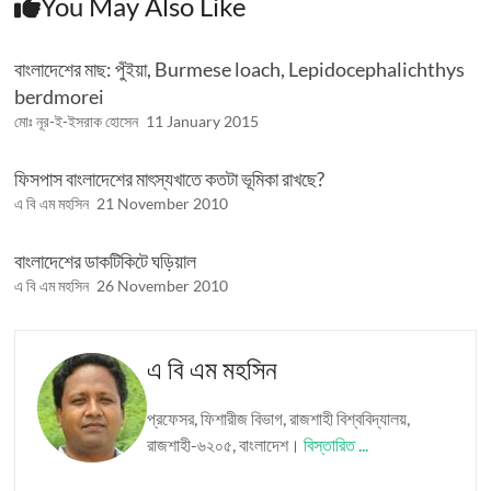
You May Also Like
বাংলাদেশের মাছ: পুঁইয়া, Burmese loach, Lepidocephalichthys
berdmorei
মোঃ নূর-ই-ইসরাক হোসেন
11 January 2015
ফিসপাস বাংলাদেশের মাৎস্যখাতে কতটা ভূমিকা রাখছে?
এ বি এম মহসিন
21 November 2010
বাংলাদেশের ডাকটিকিটে ঘড়িয়াল
এ বি এম মহসিন
26 November 2010
এ বি এম মহসিন
প্রফেসর, ফিশারীজ বিভাগ, রাজশাহী বিশ্ববিদ্যালয়,
রাজশাহী-৬২০৫, বাংলাদেশ।
বিস্তারিত ...