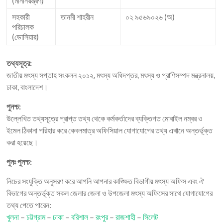
(মাননিয়ন্ত্রণ)
সহকারী
তানমী শাহরীন
০২ ৯৫৬৯০২৬ (অ)
পরিচালক
(ডোসিয়ার)
তথ্যসূত্র:
জাতীয় মৎস্য সপ্তাহ সংকলন ২০১২, মৎস্য অধিদপ্তর, মৎস্য ও প্রাণিসম্পদ মন্ত্রনালয়,
ঢাকা, বাংলাদেশ।
পুনশ্চ:
উল্লেখিত তথ্যসূত্রে প্রাপ্ত তথ্য থেকে কর্মকর্তাদের ব্যক্তিগত মোবাইল নম্বর ও
ইমেল ঠিকানা পরিহার করে কেবলমাত্র অফিসিয়াল যোগাযোগের তথ্য এখানে অন্তর্ভূক্ত
করা হয়েছে।
পুনঃ পুনশ্চ:
নিচের সংযুক্তি অনুসরণ করে আপনি আপনার কাঙ্ক্ষিত বিভাগীয় মৎস্য অফিস এবং ঐ
বিভাগের অন্তর্ভূক্ত সকল জেলার জেলা ও উপজেলা মৎস্য অফিসের সাথে যোগাযোগের
তথ্য পেতে পারেন:
খুলনা
–
চট্টগ্রাম
–
ঢাকা
–
বরিশাল
–
রংপুর
–
রাজশাহী
–
সিলেট