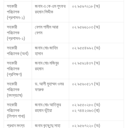
সহকারী
জনাব এ কে এম লুৎফর
০২ ৯৫৬৭২১৮ (অ)
পরিচালক
রহমান সিদ্দীক
(প্রশাসন-১)
সহকারী
বেগম শামীম আরা
০২ ৯৫৬৬১০৩ (অ)
পরিচালক
বেগম
(প্রশাসন-২)
সহকারী
জনাব মোঃ জাহিদ
০২ ৯৫৫৪৯৯২ (অ)
পরিচালক (অর্থ)
হাসান
সহকারী
জনাব মোঃ মজিবুর
০২ ৯৫৬১৪৩৭ (অ)
পরিচালক
রহমান
(প্রশিক্ষণ)
সহকারী
ড. আলী মুহাম্মদ ওমর
০২ ৯৫৬০৫১৭ (অ)
পরিচালক
ফারুক
(মৎস্যচাষ)
সহকারী
জনাব মোঃ আতিকুর
০২ ৯৫৫০২৮০ (অ)
পরিচালক
রহমান ভূঁইয়া
০২ ৭৪৪২৩৬৩ (বা)
(লিগাল শাখা)
প্রধান মৎস্য
জনাব কৃষ্ণেন্দু সাহা
০২ ৯৫৬৭২২০ (অ)