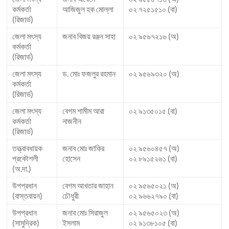
কর্মকর্তা
আজিজুল হক মোল্লা
০২ ৭২৫১৫১০ (বা)
(রিজার্ভ)
জেলা মৎস্য
জনাব বিজয় রঞ্জন সাহা
০২ ৯৫৬৭২১৬ (অ)
কর্মকর্তা
(রিজার্ভ)
জেলা মৎস্য
ড. মোঃ ফজলুর রহমান
০২ ৯৫৬৯৩২০ (অ)
কর্মকর্তা
(রিজার্ভ)
জেলা মৎস্য
বেগম শামীম আরা
০২ ৯১৩৫০১৫ (বা)
কর্মকর্তা
নাজনীন
(রিজার্ভ)
তত্ত্বাবধায়ক
জনাব মোঃ জাকির
০২ ৯৫৬০৪৫৭ (অ)
প্রকৌশলী
হোসেন
০২ ৮৯১৫২৬১ (বা)
(অ.দা.)
উপপ্রধান
বেগম আখতার জাহান
০২ ৯৫৬৫০২১ (অ)
(বাস্তবায়ন)
চৌধুরী
০২ ৯৬৬২৭৯০ (বা)
উপপ্রধান
জনাব মোঃ সিরাজুল
০২ ৯৫৬৫০২৩ (অ)
(সামুদ্রিক)
ইসলাম
০২ ৯১৩৮১০৫ (বা)