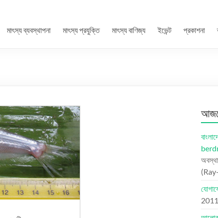
মাৎস্য ব্যবস্থাপনা
মাৎস্য প্রযুক্তি
মাৎস্য বাণিজ্য
ইভেন্ট
প্রকাশনা
আজকে
বাংলা
berd
অবস্থ
(Ray
যোগাযো
201
আলোকচ