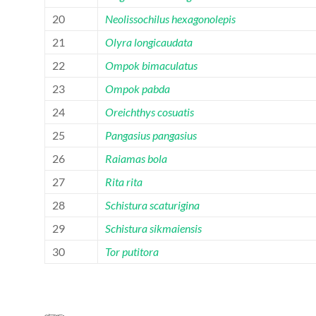
20
Neolissochilus hexagonolepis
21
Olyra longicaudata
22
Ompok bimaculatus
23
Ompok pabda
24
Oreichthys cosuatis
25
Pangasius pangasius
26
Raiamas bola
27
Rita rita
28
Schistura scaturigina
29
Schistura sikmaiensis
30
Tor putitora