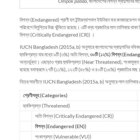
Ompok pabda
, বাংলাদেশের বিপন্ন স্বাদুপানির ম
বিপন্ন (Endangered) প্রাণী হল ইন্টারন্যাশনাল ইউনিয়ন ফর কনজারভেশন অব 
পরিবেশে বিলুপ্তির উচ্চ ঝুঁকিতে রয়েছে। এটি বন্য প্রজাতির লাল তালিকায় থাকা দ্বিতী
বিপন্ন (Critically Endangered (CR)) ।
IUCN Bangladesh (2015a, b) অনুসারে বাংলাদেশের স্বাদুপানির নথিবদ্ধ দু’শ
হুমকিগ্রস্ত যার মধ্যে ৯টি (৩%) অতি বিপন্ন,
৩০টি (১২%) বিপন্ন (Enda
অন্তর্ভুক্ত। এছাড়াও প্রায় হুমকিগ্রস্ত (Near Threatened), শংকামুক্
রয়েছে যথাক্রমে ২৭টি (১১%), ১২২টি (৪৮%) ও ৪০টি (১৬%) প্রজাতির মাছ
নিচের সারণীতে IUCN Bangladesh (2015a, b) অনুসারে লাল তালিকার শ্রেণী
শ্রেণীসমূহ (Categories
)
হুমকিগ্রস্ত (Threatened)
অতি বিপন্ন (Critically Endangered (CR))
বিপন্ন (Endangered (EN))
শংকাগ্রস্ত (Vulnerable (VU))