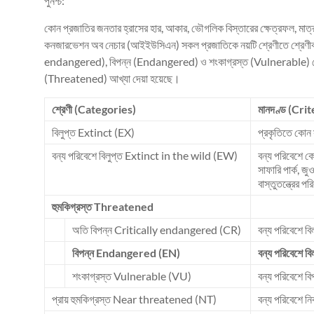
পুনশ্চ:
কোন প্রজাতির জনতার হ্রাসের হার, আকার, ভৌগলিক বিস্তারের ক্ষেত্রফল, মাত্রা
কনজারভেশন অব নেচার (আইইউসিএন) সকল প্রজাতিকে নয়টি শ্রেণীতে শ্রেণীবদ
endangered), বিপন্ন (Endangered) ও শংকাগ্রস্ত (Vulnerable) শ্রেণী
(Threatened) আখ্যা দেয়া হয়েছে।
শ্রেণী (Categories)
মানদণ্ড (Crit
বিলুপ্ত Extinct (EX)
প্রকৃতিতে কোন 
বন্য পরিবেশে বিলুপ্ত Extinct in the wild (EW)
বন্য পরিবেশে কো
সাফারি পার্ক, জু
বাস্তুতন্ত্রের প
হুমকিগ্রস্ত Threatened
অতি বিপন্ন Critically endangered (CR)
বন্য পরিবেশে বিল
বিপন্ন Endangered (EN)
বন্য পরিবেশে বিল
শংকাগ্রস্ত Vulnerable (VU)
বন্য পরিবেশে বি
প্রায় হুমকিগ্রস্ত Near threatened (NT)
বন্য পরিবেশে ন