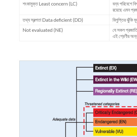
শংকামুক্ত Least concern (LC)
বন্য পরিবেশে বি
রয়েছে এমন প্র
তথ্য স্বল্পতা Data deficient (DD)
বিলুপ্তির ঝুঁকি 
Not evaluated (NE)
যে সকল প্রজাতি
এই শ্রেণীর অন্