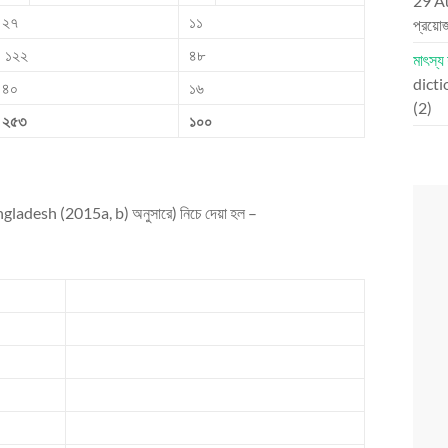
29 A
২৭
১১
প্রয়ো
১২২
৪৮
মাৎস্য
dictio
৪০
১৬
(2)
২৫৩
১০০
ngladesh (2015a, b) অনুসারে) নিচে দেয়া হল –