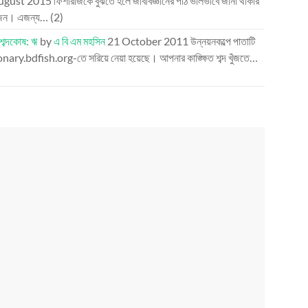
ugust 2015
ফিশারীজকে বুঝতে হলে জীববিজ্ঞানের পাঠ ভালভাবে জানা থাকার
জন। এজন্য…
(2)
 শব্দকোষ: ঋ
by
এ বি এম মহসিন
21 October 2011
উন্নয়নকল্পে পাতাটি
nary.bdfish.org-তে সরিয়ে নেয়া হয়েছে। আপনার কাঙ্ক্ষিত শব্দ খুঁজতে…