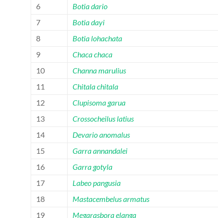
6
Botia dario
7
Botia dayi
8
Botia lohachata
9
Chaca chaca
10
Channa marulius
11
Chitala chitala
12
Clupisoma garua
13
Crossocheilus latius
14
Devario anomalus
15
Garra annandalei
16
Garra gotyla
17
Labeo pangusia
18
Mastacembelus armatus
19
Megarasbora elanga