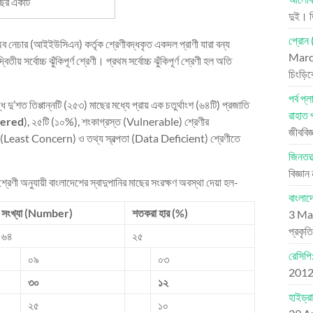
াছের একটি
দুই। 
প্রোন 
নেচার (আইইউসিএন) কর্তৃক শ্রেণীবদ্ধকৃত একদল প্রাণী যারা বন্য
Marc
য় সর্বোচ্চ ঝুঁকিপূর্ণ শ্রেণী। প্রথম সর্বোচ্চ ঝুঁকিপূর্ণ শ্রেণী হল অতি
চিংড়ি
পর্ব 
ত তিপ্পান্নটি (২৫৩) মাছের মধ্যে প্রায় এক চতুর্থাংশ (৬৪টি) প্রজাতি
রাহাত 
ngered
), ২৫টি (১০%), শংকাগ্রস্ত (Vulnerable) শ্রেণীর
জীববিজ
ত (Least Concern) ও তথ্য স্বল্পতা (Data Deficient) শ্রেণীতে
।
জিনতত্ত
বিজ্ঞা
 অনুযায়ী বাংলাদেশের স্বাদুপানির মাছের সংরক্ষণ অবস্থা দেয়া হল-
বাংলাদ
সংখ্যা (Number
)
শতকরা হার (%)
3 Ma
প্রকৃ
৬৪
২৫
রেসিপি:
০৯
০৩
201
৩০
১২
হাইড্র
২৫
১০