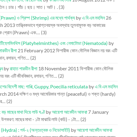
তিন। চার। পাঁচ। ছয়। সাত। আট। .
(3)
(Prawn) ও শ্রিম্প (Shrimp) এর মধ্যে পার্থক্য
by
এ বি এম মহসিন
26
h 2013
তাত্ত্বিকভাবে প্রাপ্তবয়স্ক অবস্থায় তুলনামূলক বড় আকারের
কে প্রোন (Prawn) এবং…
(3)
প্লাটিহেলমিনথিস (Platyhelminthes) এবং নেমাটোডা (Nematoda)
by
পারভীন রীপা
21 February 2012
ফিশারীজ কোন মৌলিক বিজ্ঞান নয় বরং এটি
্ঞান, রসায়ন, গণিত…
(2)
্ব
by
রাহাত পারভীন রীপা
18 November 2011
ফিশারীজ কোন মৌলিক
ন নয় বরং এটি জীববিজ্ঞান, রসায়ন, গণিত…
(2)
েশের বিদেশী মাছ: গাপ্পি, Guppy, Poecilia reticulata
by
এ বি এম মহসিন
rch 2014
দক্ষিণ ও মধ্য আমেরিকার শান্ত (peaceful) ও শক্ত (hardy)
তির…
(2)
 বড় মাছের মাথা দিয়ে লাউ ঘণ্ট
by
আয়েশা আবেদীন আফরা
7 January
2
উপকরণ: মাছের মাথা - ১টা মাঝারি লাউ (কচি) - ১টা…
(2)
া (Hydra) : পর্ব-২ (অন্তঃত্বক ও নিডোসাইট)
by
আয়েশা আবেদীন আফরা