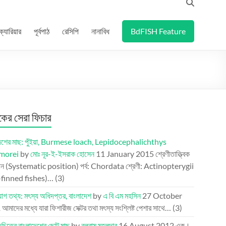
ক্যারিয়ার
পূর্বপাঠ
রেসিপি
নানাবিধ
BdFISH Feature
র সেরা ফিচার
দেশের মাছ: পুঁইয়া, Burmese loach, Lepidocephalichthys
morei
by
মোঃ নূর-ই-ইসরাক হোসেন
11 January 2015
শ্রেণীতাত্ত্বিক
ান (Systematic position) পর্ব: Chordata শ্রেণী: Actinopterygii
-finned fishes)…
(3)
গ তথ্য: মৎস্য অধিদপ্তর, বাংলাদেশ
by
এ বি এম মহসিন
27 October
1
আমাদের মধ্যে যারা ফিশারীজ সেক্টর তথা মৎস্য সংশ্লিষ্ট পেশার সাথে…
(3)
িত্রে বাংলাদেশের ছোট মাছ
by
বলরাম মহলদার
16 August 2012
এক।